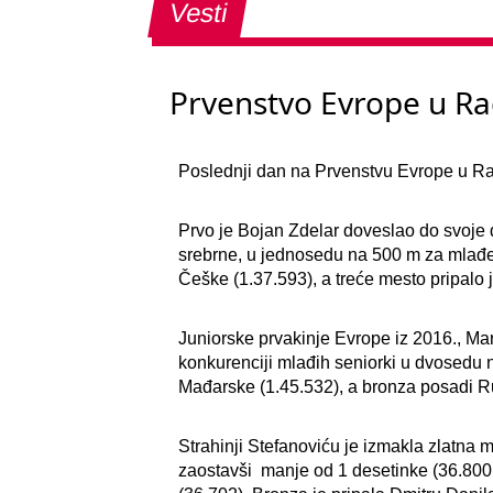
Vesti
Prvenstvo Evrope u Ra
Poslednji dan na Prvenstvu Evrope u Ra
Prvo je Bojan Zdelar doveslao do svoj
srebrne, u jednosedu na 500 m za mlađe 
Češke (1.37.593), a treće mesto pripalo
Juniorske prvakinje Evrope iz 2016., Mari
konkurenciji mlađih seniorki u dvosedu 
Mađarske (1.45.532), a bronza posadi Ru
Strahinji Stefanoviću je izmakla zlatna
zaostavši manje od 1 desetinke (36.800