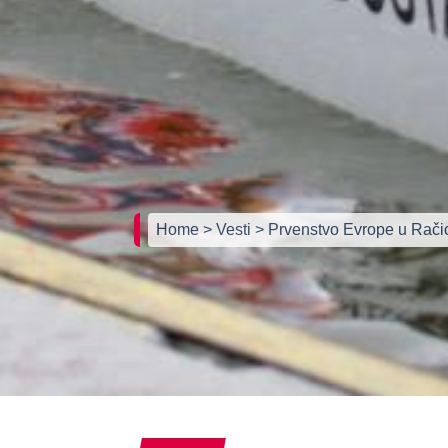
Home
> Vesti
> Prvenstvo Evrope u Rači