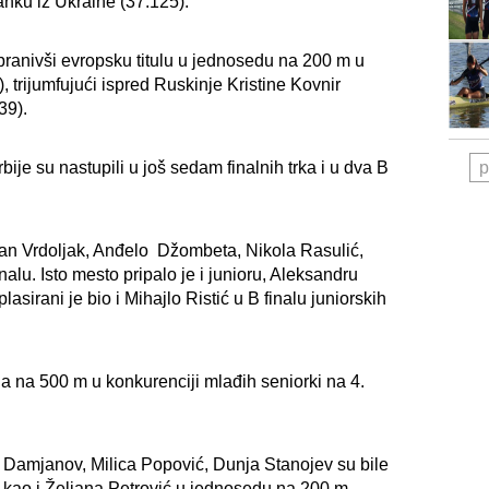
anku iz Ukraine (37.125).
odbranivši evropsku titulu u jednosedu na 200 m u
, trijumfujući ispred Ruskinje Kristine Kovnir
39).
bije su nastupili u još sedam finalnih trka i u dva B
p
fan Vrdoljak, Anđelo Džombeta, Nikola Rasulić,
nalu. Isto mesto pripalo je i junioru, Aleksandru
sirani je bio i Mihajlo Ristić u B finalu juniorskih
da na 500 m u konkurenciji mlađih seniorki na 4.
 Damjanov, Milica Popović, Dunja Stanojev su bile
 kao i Željana Petrović u jednosedu na 200 m.