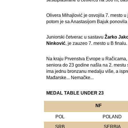
Olivera Mihajlović je osvojila 7. mesto 
potom je sa Anastasijom Bajuk ponovila
Juniorski četverac u sastavu
Žarko Jako
Ninković
, je zauzeo 7. mesto u B finalu.
Na kraju Prvenstva Evrope u Račicama, S
seniora do 23 godine našla na 2. mestu sa
ima jednu bronzanu medalju više, a ispre
Mađarske... Nemačke...
MEDAL TABLE UNDER 23
NF
POL
POLAND
SRB
SERBIA