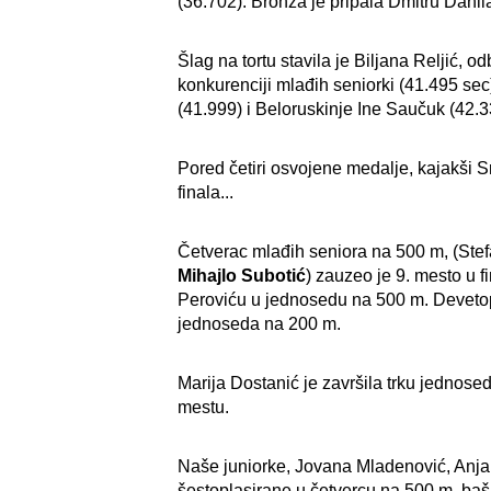
(36.702). Bronza je pripala Dmitru Danil
Šlag na tortu stavila je Biljana Reljić, 
konkurenciji mlađih seniorki (41.495 sec)
(41.999) i Beloruskinje Ine Saučuk (42.3
Pored četiri osvojene medalje, kajakši Sr
finala...
Četverac mlađih seniora na 500 m, (Ste
Mihajlo Subotić
) zauzeo je 9. mesto u fi
Peroviću u jednosedu na 500 m. Devetopla
jednoseda na 200 m.
Marija Dostanić je završila trku jednose
mestu.
Naše juniorke, Jovana Mladenović, Anja
šestoplasirane u četvercu na 500 m, baš