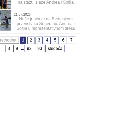
na stazu izlaze Andrea i Sofija
21.07.2026
Naše juniorke na Evropskom
prvenstvu u Segedinu: Andrea i
Sofija u reprezentativnom dresu
rethodna
1
2
3
4
5
6
7
8
9
...
92
93
sledeća