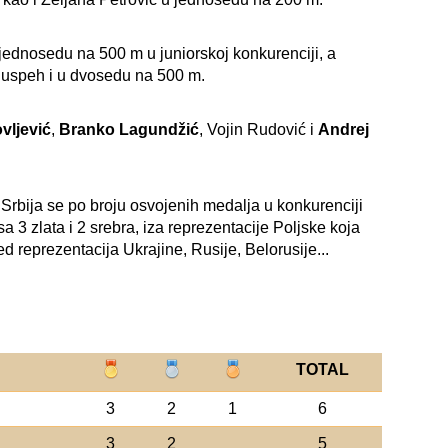
u jednosedu na 500 m u juniorskoj konkurenciji, a
 uspeh i u dvosedu na 500 m.
vljević
,
Branko Lagundžić
, Vojin Rudović i
Andrej
rbija se po broju osvojenih medalja u konkurenciji
 3 zlata i 2 srebra, iza reprezentacije Poljske koja
d reprezentacija Ukrajine, Rusije, Belorusije...
TOTAL
3
2
1
6
3
2
5