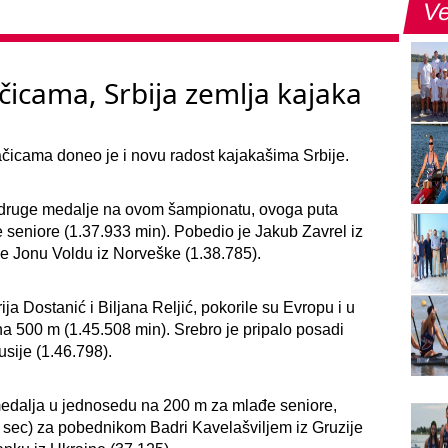
Ve
čicama, Srbija zemlja kajaka
čicama doneo je i novu radost kajakašima Srbije.
e druge medalje na ovom šampionatu, ovoga puta
seniore (1.37.933 min). Pobedio je Jakub Zavrel iz
 je Jonu Voldu iz Norveške (1.38.785).
ja Dostanić i Biljana Reljić, pokorile su Evropu i u
na 500 m (1.45.508 min). Srebro je pripalo posadi
sije (1.46.798).
 medalja u jednosedu na 200 m za mlađe seniore,
 sec) za pobednikom Badri Kavelašviljem iz Gruzije