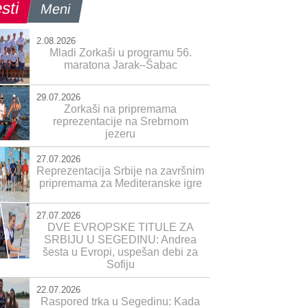
sti
Meni
2.08.2026
Mladi Zorkaši u programu 56.
maratona Jarak–Šabac
29.07.2026
Zorkaši na pripremama
reprezentacije na Srebrnom
jezeru
27.07.2026
Reprezentacija Srbije na završnim
pripremama za Mediteranske igre
27.07.2026
DVE EVROPSKE TITULE ZA
SRBIJU U SEGEDINU: Andrea
šesta u Evropi, uspešan debi za
Sofiju
22.07.2026
Raspored trka u Segedinu: Kada