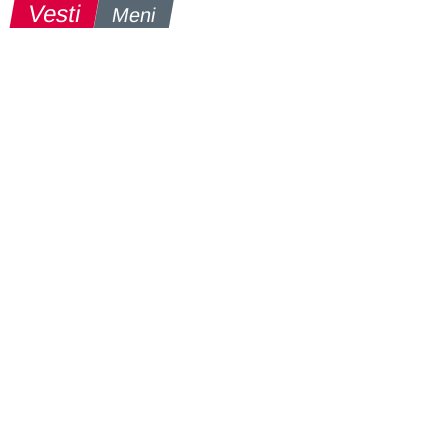
Vesti
Meni
2.08.2026
Mladi Zorkaši u programu 56. maratona
Jarak–Šabac
29.07.2026
Zorkaši na pripremama reprezentacije na
Srebrnom jezeru
27.07.2026
Reprezentacija Srbije na završnim
pripremama za Mediteranske igre
27.07.2026
DVE EVROPSKE TITULE ZA SRBIJU U
SEGEDINU: Andrea šesta u Evropi, uspešan
debi za Sofiju
22.07.2026
Raspored trka u Segedinu: Kada na stazu
izlaze Andrea i Sofija