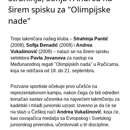
širem spisku za "Olimpijske
nade"
Troje takmičara našeg kluba –
Strahinja Pantić
(2008),
Sofija Đenadić
(2008) i
Andrea
Vukašinović
(2009) – nalazi se na širem spisku
selektora
Pavla Jovanova
za nastup na
Međunarodnoj regati "Olimpijskih nada" u Račicama,
koja se održava od 18. do 21. septembra.
Pozvane sportiste očekuje prvo učešće na
reprezentativnom kampu, nakon čega će biti određen
konačan sastav učesnika na najvećem takmičenju za
kadetski i mlađi juniorski uzrast. Izvesno je da će se
na stazi u Češkoj naći
Andrea Vukašinović
, koja će,
kao osvajačica medalja sa Evropskog i Svetskog
juniorskog prvenstva, učestvovati u tri discipline.