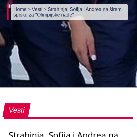
Home
> Vesti
> Strahinja, Sofija i Andrea na širem
spisku za "Olimpijske nade"
Vesti
Strahinja, Sofija i Andrea na