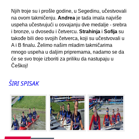
Njih troje su i prošle godine, u Segedinu, učestvovali
na ovom takmičenju.
Andrea
je tada imala najviše
uspeha učestvujući u osvajanju dve medalje - srebra
i bronze, u dvosedu i četvercu.
Strahinja
i
Sofija
su
takođe bili deo svojih četverca, koji su učestvovali u
A i B finalu. Želimo našim mladim takmičarima
mnogo uspeha u daljim pripremama, nadamo se da
će se svo troje izboriti za priliku da nastupaju u
Češkoj!
ŠIRI SPISAK