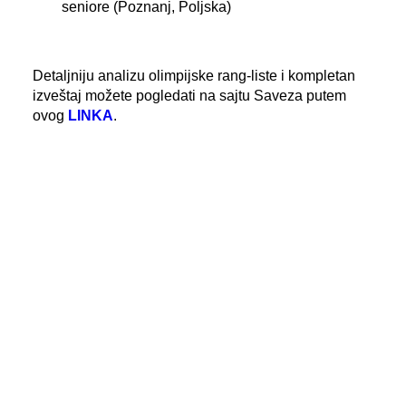
seniore (Poznanj, Poljska)
Detaljniju analizu olimpijske rang-liste i kompletan
izveštaj možete pogledati na sajtu Saveza putem
ovog
LINKA
.
FOTO
: Kajakaški savez Srbije