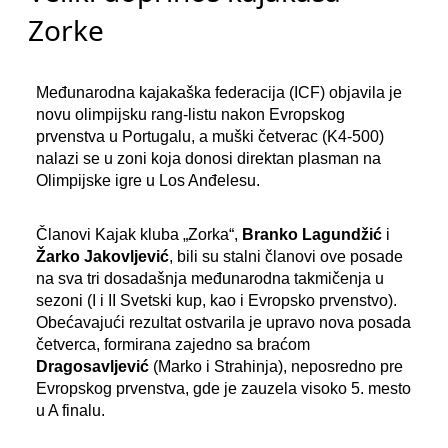
Zorke
Međunarodna kajakaška federacija (ICF) objavila je
novu olimpijsku rang-listu nakon Evropskog
prvenstva u Portugalu, a muški četverac (K4-500)
nalazi se u zoni koja donosi direktan plasman na
Olimpijske igre u Los Anđelesu.
Članovi Kajak kluba „Zorka“,
Branko Lagundžić
i
Žarko Jakovljević
, bili su stalni članovi ove posade
na sva tri dosadašnja međunarodna takmičenja u
sezoni (I i II Svetski kup, kao i Evropsko prvenstvo).
Obećavajući rezultat ostvarila je upravo nova posada
četverca, formirana zajedno sa braćom
Dragosavljević
(Marko i Strahinja), neposredno pre
Evropskog prvenstva, gde je zauzela visoko 5. mesto
u A finalu.