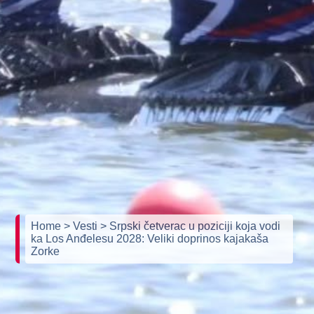
Home
> Vesti
> Srpski četverac u poziciji koja vodi
ka Los Anđelesu 2028: Veliki doprinos kajakaša
Zorke