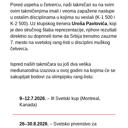
Pored uspeha u četvercu, naši takmičari su na svim
ovim takmičenjima imali i veoma zapažene nastupe
u ostalim disciplinama u kojima su veslali (K-1 500 i
K-2 500). Uz klupskog trenera
Uroša Pavlovića
, koji
je deo stručnog štaba reprezentacije, njihovi rezultati
direktno su doprineli tome da Srbija trenutno zauzme
7. mesto na svetskoj rang-listi u disciplini muškog
četverca.
Ispred naših takmičara su još dva velika
međunarodna izazova u ovoj godini na kojima će se
sakupljati bodovi za olimpijsku rang-listu:
9–12.7.2026.
– III Svetski kup (Montreal,
Kanada)
26–30.8.2026.
– Svetsko prvenstvo za