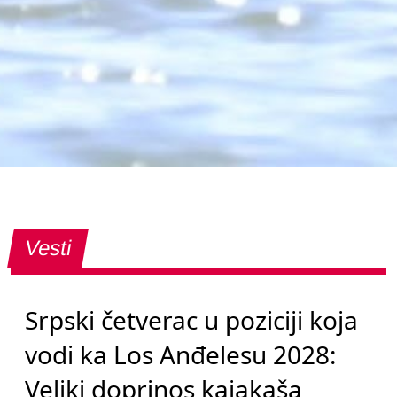
Vesti
Srpski četverac u poziciji koja
vodi ka Los Anđelesu 2028:
Veliki doprinos kajakaša