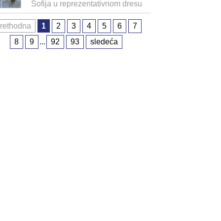
Sofija u reprezentativnom dresu
rethodna
1
2
3
4
5
6
7
8
9
...
92
93
sledeća