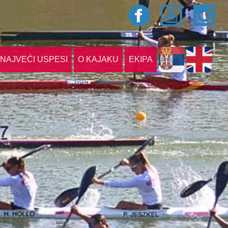
NAJVEĆI USPESI
O KAJAKU
EKIPA