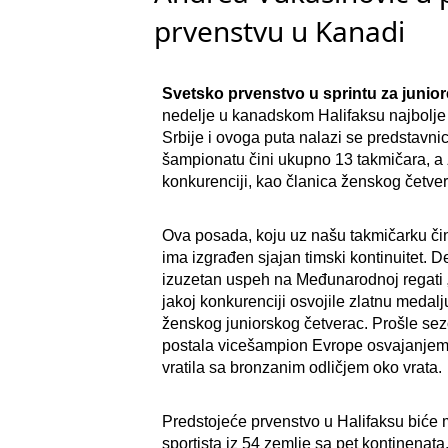
prvenstvu u Kanadi
Svetsko prvenstvo u sprintu za junior
nedelje u kanadskom Halifaksu najbolje
Srbije i ovoga puta nalazi se predstavn
šampionatu čini ukupno 13 takmičara, a
konkurenciji, kao članica ženskog četve
Ova posada, koju uz našu takmičarku či
ima izgrađen sjajan timski kontinuitet. 
izuzetan uspeh na Međunarodnoj regati
jakoj konkurenciji osvojile zlatnu medalj
ženskog juniorskog četverac. Prošle se
postala vicešampion Evrope osvajanjem
vratila sa bronzanim odličjem oko vrata.
Predstojeće prvenstvo u Halifaksu biće
sportista iz 54 zemlje sa pet kontinena