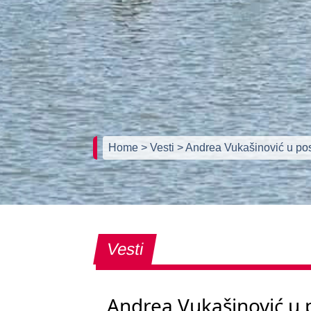
Home
> Vesti
> Andrea Vukašinović u po
Vesti
Andrea Vukašinović u 