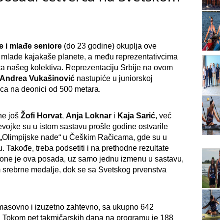
e i mlađe seniore
(do 23 godine) okuplja ove
 mlade kajakaše planete, a među reprezentativcima
ica našeg kolektiva. Reprezentaciju Srbije na ovom
Andrea Vukašinović
nastupiće u juniorskoj
rca na deonici od 500 metara.
ne još
Žofi Horvat
,
Anja Loknar
i
Kaja Sarić
, već
Devojke su u istom sastavu prošle godine ostvarile
 „Olimpijske nade“ u Češkim Račicama, gde su u
u. Takođe, treba podsetiti i na prethodne rezultate
zone je ova posada, uz samo jednu izmenu u sastavu,
 srebrne medalje, dok se sa Svetskog prvenstva
 masovno i izuzetno zahtevno, sa ukupno 642
ta. Tokom pet takmičarskih dana na programu je 188