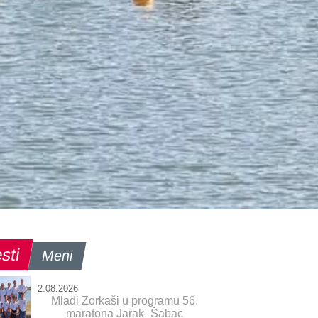
sti
Meni
2.08.2026
Mladi Zorkaši u programu 56.
maratona Jarak–Šabac