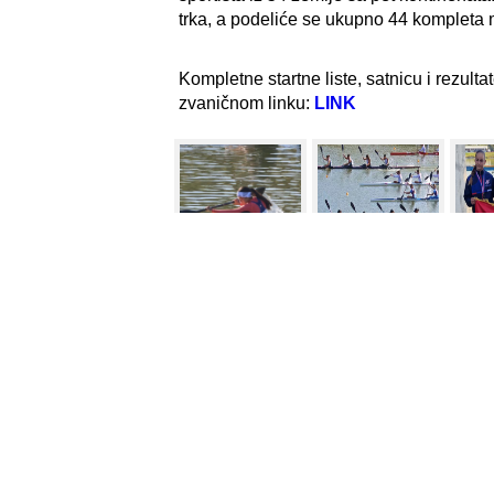
trka, a podeliće se ukupno 44 kompleta m
Kompletne startne liste, satnicu i rezul
zvaničnom linku:
LINK