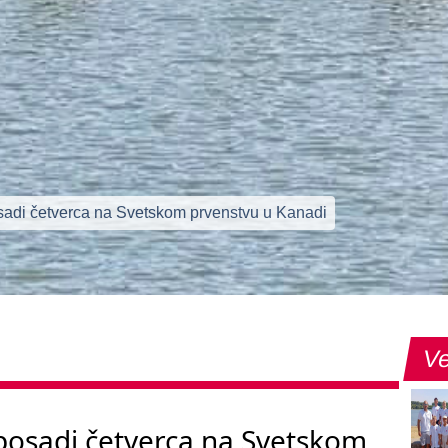
sadi četverca na Svetskom prvenstvu u Kanadi
Ve
posadi četverca na Svetskom