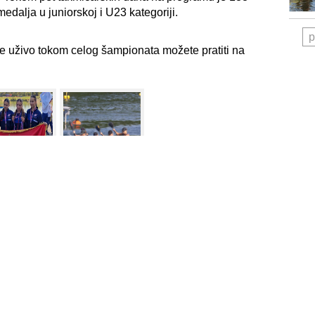
edalja u juniorskoj i U23 kategoriji.
p
tate uživo tokom celog šampionata možete pratiti na