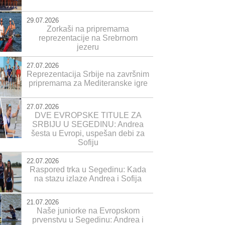
29.07.2026
Zorkaši na pripremama
reprezentacije na Srebrnom
jezeru
27.07.2026
Reprezentacija Srbije na završnim
pripremama za Mediteranske igre
27.07.2026
DVE EVROPSKE TITULE ZA
SRBIJU U SEGEDINU: Andrea
šesta u Evropi, uspešan debi za
Sofiju
22.07.2026
Raspored trka u Segedinu: Kada
na stazu izlaze Andrea i Sofija
21.07.2026
Naše juniorke na Evropskom
prvenstvu u Segedinu: Andrea i