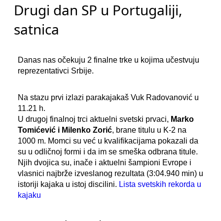
Drugi dan SP u Portugaliji,
satnica
Danas nas očekuju 2 finalne trke u kojima učestvuju
reprezentativci Srbije.
Na stazu prvi izlazi parakajakaš Vuk Radovanović u
11.21 h.
U drugoj finalnoj trci aktuelni svetski prvaci,
Marko
Tomićević i Milenko Zorić
, brane titulu u K-2 na
1000 m. Momci su već u kvalifikacijama pokazali da
su u odličnoj formi i da im se smeška odbrana titule.
Njih dvojica su, inače i aktuelni šampioni Evrope i
vlasnici najbrže izveslanog rezultata (3:04.940 min) u
istoriji kajaka u istoj discilini.
Lista svetskih rekorda u
kajaku