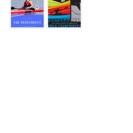
Vesti
Meni
2.08.2026
Mladi Zorkaši u programu 56. maratona
Jarak–Šabac
29.07.2026
Zorkaši na pripremama reprezentacije na
Srebrnom jezeru
27.07.2026
Reprezentacija Srbije na završnim
pripremama za Mediteranske igre
27.07.2026
DVE EVROPSKE TITULE ZA SRBIJU U