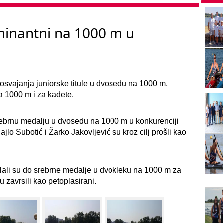
ominantni na 1000 m u
 osvajanja juniorske titule u dvosedu na 1000 m,
a 1000 m i za kadete.
 srebrnu medalju u dvosedu na 1000 m u konkurenciji
lo Subotić i Žarko Jakovljević su kroz cilj prošli kao
lali su do srebrne medalje u dvokleku na 1000 m za
 zavrsili kao petoplasirani.