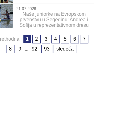
21.07.2026
Naše juniorke na Evropskom
prvenstvu u Segedinu: Andrea i
Sofija u reprezentativnom dresu
rethodna
1
2
3
4
5
6
7
8
9
...
92
93
sledeća