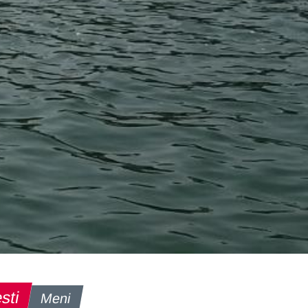
sti
Meni