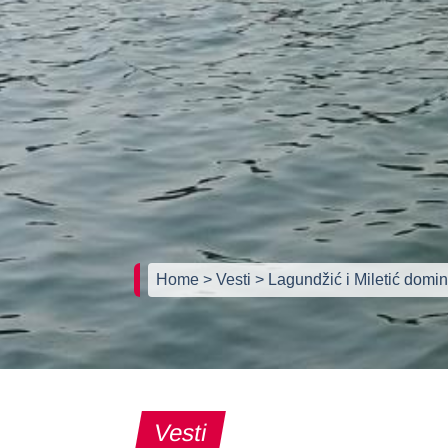
Home
> Vesti
> Lagundžić i Miletić domi
Vesti