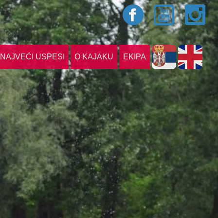
NAJVEĆI USPESI
O KAJAKU
EKIPA