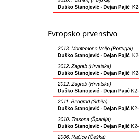
2010. Poznanj (Poljska)
Duško Stanojević
-
Dejan Pajić
K2-
Evropsko prvenstvo
2013. Montemor o Veljo (Portugal)
Duško Stanojević
-
Dejan Pajić
K2-
2012. Zagreb (Hrvatska)
Duško Stanojević
-
Dejan Pajić
K2-
2012. Zagreb (Hrvatska)
Duško Stanojević
-
Dejan Pajić
K2-
2011. Beograd (Srbija)
Duško Stanojević
-
Dejan Pajić
K2-
2010. Trasona (Španija)
Duško Stanojević
-
Dejan Pajić
K2-
2006. Račice (Češka)