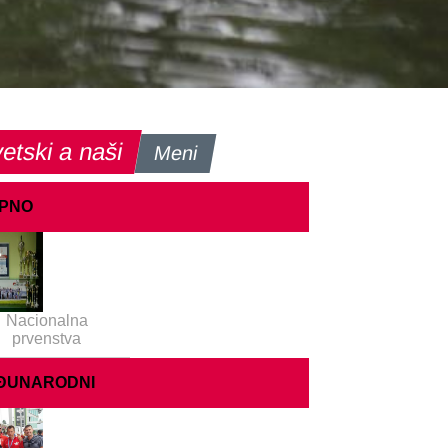
etski a naši
Meni
IPNO
Nacionalna
prvenstva
ĐUNARODNI