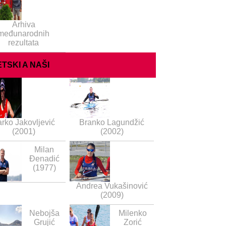
Arhiva
međunarodnih
rezultata
TSKI A NAŠI
rko Jakovljević
Branko Lagundžić
(2001)
(2002)
Milan
Đenadić
(1977)
Andrea Vukašinović
(2009)
Nebojša
Milenko
Grujić
Zorić