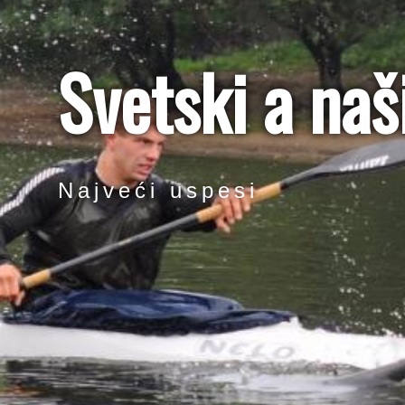
Svetski a naš
Najveći uspesi