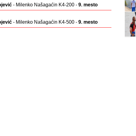
jević
- Milenko Našagaćin K4-200 -
9. mesto
jević
- Milenko Našagaćin K4-500 -
9. mesto
1000 -
BRONZA
Al