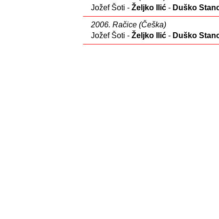
Jožef Šoti -
Željko Ilić
-
Duško Stano
2006. Račice (Češka)
Jožef Šoti -
Željko Ilić
-
Duško Stano
Mediteranske igre
2009. Peskara (Italija)
Duško Stanojević
-
Dejan Pajić
K2-