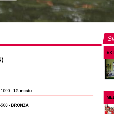
Sv
EK
4)
1000 -
12. mesto
ME
500 -
BRONZA