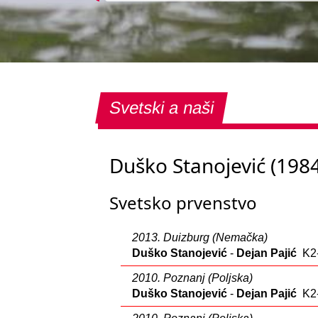
Svetski a naši
Duško Stanojević (198
Svetsko prvenstvo
2013. Duizburg (Nemačka)
Duško Stanojević
-
Dejan Pajić
K2-
2010. Poznanj (Poljska)
Duško Stanojević
-
Dejan Pajić
K2-