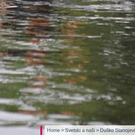
Home
> Svetski a naši
> Duško Stanojevi