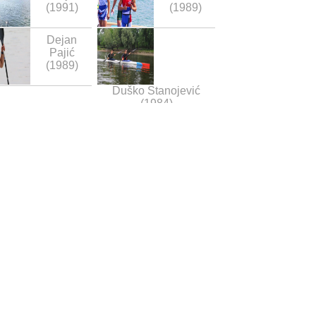
(1991)
(1989)
Dejan
Pajić
(1989)
Duško Stanojević
(1984)
Uroš
Mitjev
(1993)
eksandar Aleksić
(1992)
Bojan Milinković
(1997)
Mihailo
Subotić
(1998)