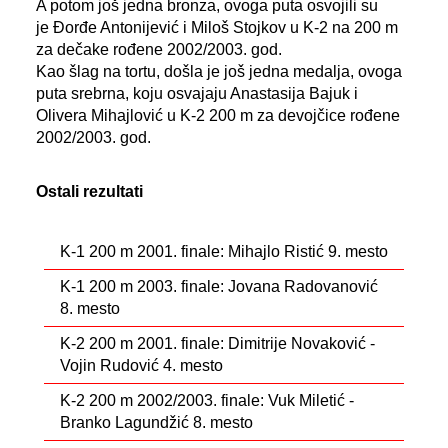
A potom još jedna bronza, ovoga puta osvojili su
je Đorđe Antonijević i Miloš Stojkov u K-2 na 200 m
za dečake rođene 2002/2003. god.
Kao šlag na tortu, došla je još jedna medalja, ovoga
puta srebrna, koju osvajaju Anastasija Bajuk i
Olivera Mihajlović u K-2 200 m za devojčice rođene
2002/2003. god.
Ostali rezultati
K-1 200 m 2001. finale: Mihajlo Ristić 9. mesto
K-1 200 m 2003. finale: Jovana Radovanović
8. mesto
K-2 200 m 2001. finale: Dimitrije Novaković -
Vojin Rudović 4. mesto
K-2 200 m 2002/2003. finale: Vuk Miletić -
Branko Lagundžić 8. mesto