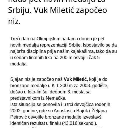
Srbiju. Vuk Miletić započeo
niz.
Treći dan na Olimpijskim nadama doneo je pet
novih medalja reprezentaciji Srbije. Ispostavilo se da
najbrža disciplina prija našim kajakašima, tako da su
u sedam finalnih trka na 200 m osvojili čak 5
medalja.
Sjajan niz je započeo naš
Vuk Miletić
, koji je do
bronzane medalje u K-1 200 m za 2003. godište,
došao u foto-finišu, deobom 3. mesta sa
predstavnikom iz Nemačke.
Ista situacija se ponovila i u trci devojčica rođenih
2002. godine, gde su Anastasija Bajuk i Željana
Petrović osvojile bronzane medalje izveslavši
identičan rezultat u finalu (43.016 sekundi).