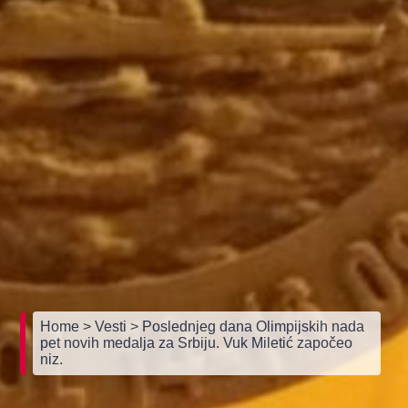
Home
> Vesti
> Poslednjeg dana Olimpijskih nada
pet novih medalja za Srbiju. Vuk Miletić započeo
niz.