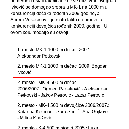
primerom i ostali takmičari su sve bliži vrhu. Bogdan
Ivković se domogao srebra u MK-1 na 1000 m u
konkurenciji dečaka rođenih 2009.godine, a
Andrei Vukašinović je malo falilo do bronze u
konkurenciji devojčica rođenih 2009. godine. U
ovom kolu medalje su osvojili:
1. mesto MK-1 1000 m dečaci 2007:
Aleksandar Petkovski
2. mesto MK-1 1000 m dečaci 2009: Bogdan
Ivković
2. mesto - MK-4 500 m dečaci
2006/2007.: Ognjen Radaković - Aleksandar
Petkovski - Jakov Petrović - Lazar Petrović
2. mesto - MK-4 500 m devojčice 2006/2007.:
Katarina Kecman - Sara Simić - Ana Gojković
- Milica Knežević
2. mesto - K-4 500 m pioniri 2005.: Luka