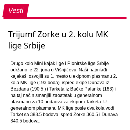
Vesti
Trijumf Zorke u 2. kolu MK
lige Srbije
Drugo kolo Mini kajak lige i Pionirske lige Srbije
održano je 22. juna u Višnjićevu. Naši najmlađi
kajakaši osvojili su 1. mesto u ekipnom plasmanu 2.
kola MK lige (193 boda), ispred ekipe Dunava iz
Bezdana (190.5 ) i Tarketa iz Bačke Palanke (183) i
na taj način smanjili zaostatak u generalnom
plasmanu za 10 bodaova za ekipom Tarketa. U
generalnom plasmanu MK lige posle dva kola vodi
Tarket sa 388.5 bodova ispred Zorke 360.5 i Dunava
340.5 bodova.