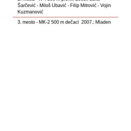
Šarčević - Miloš Ubavić - Filip Mitrović - Vojin
Kuzmanović
3. mesto - MK-2 500 m dečaci 2007.: Mladen
Jakovljević - Ognjen Radaković
3. mesto - MK-2 500 m devojčice 2006.:
Milica Knežević - Darija DŽigurski
3. mesto - K-2 500 m pionirke 2005.: Jana
Gojković - Valentina Moravčević
.
Sledeće kolo MK lige i Pionirske lige Srbije na
programu je 6. jula u Bačkoj Palanci.