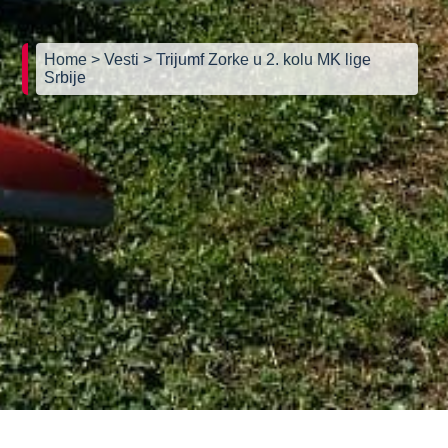
Home
> Vesti
> Trijumf Zorke u 2. kolu MK lige
Srbije