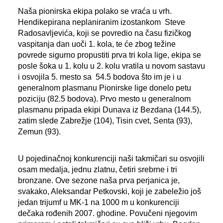
Naša pionirska ekipa polako se vraća u vrh.
Hendikepirana neplaniranim izostankom Steve
Radosavljevića, koji se povredio na času fizičkog
vaspitanja dan uoči 1. kola, te će zbog težine
povrede sigurno propustiti prva tri kola lige, ekipa se
posle šoka u 1. kolu u 2. kolu vratila u novom sastavu
i osvojila 5. mesto sa 54.5 bodova što im je i u
generalnom plasmanu Pionirske lige donelo petu
poziciju (82.5 bodova). Prvo mesto u generalnom
plasmanu pripada ekipi Dunava iz Bezdana (144.5),
zatim slede Zabrežje (104), Tisin cvet, Senta (93),
Zemun (93).
U pojedinačnoj konkurenciji naši takmičari su osvojili
osam medalja, jednu zlatnu, četiri srebrne i tri
bronzane. Ove sezone naša prva perjanica je,
svakako, Aleksandar Petkovski, koji je zabeležio još
jedan trijumf u MK-1 na 1000 m u konkurenciji
dečaka rođenih 2007. ghodine. Povučeni njegovim