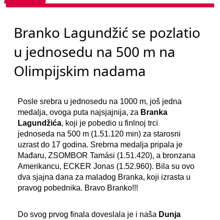
Branko Lagundžić se pozlatio
u jednosedu na 500 m na
Olimpijskim nadama
Posle srebra u jednosedu na 1000 m, još jedna
medalja, ovoga puta najsjajnija, za
Branka
Lagundžića
, koji je pobedio u finlnoj trci
jednoseda na 500 m (1.51.120 min) za starosni
uzrast do 17 godina. Srebrna medalja pripala je
Mađaru, ZSOMBOR Tamási (1.51.420), a bronzana
Amerikancu, ECKER Jonas (1.52.960). Bila su ovo
dva sjajna dana za maladog Branka, koji izrasta u
pravog pobednika. Bravo Branko!!!
Do svog prvog finala doveslala je i naša
Dunja