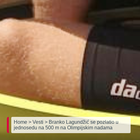
Home
> Vesti
> Branko Lagundžić se pozlatio u
jednosedu na 500 m na Olimpijskim nadama