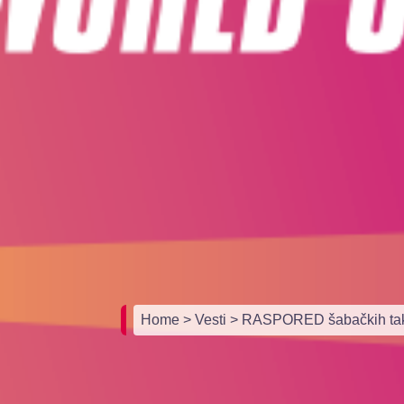
Home
> Vesti
> RASPORED šabačkih takm