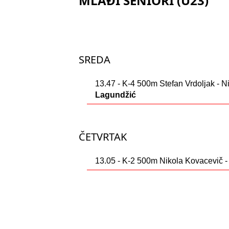
MLAĐI SENIORI (U23)
SREDA
13.47 - K-4 500m Stefan Vrdoljak - N
Lagundžić
ČETVRTAK
13.05 - K-2 500m Nikola Kovacevič 