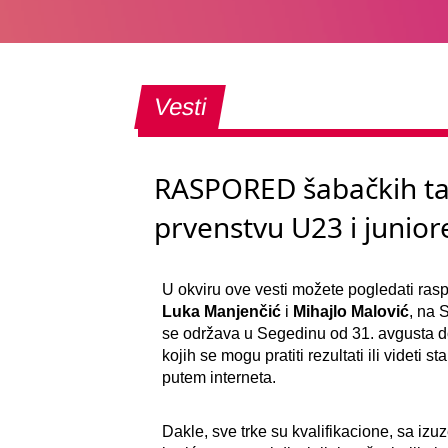
Vesti
RASPORED šabačkih t
prvenstvu U23 i junio
U okviru ove vesti možete pogledati ras
Luka Manjenčić
i
Mihajlo Malović
, na 
se održava u Segedinu od 31. avgusta do
kojih se mogu pratiti rezultati ili videti s
putem interneta.
Dakle, sve trke su kvalifikacione, sa i