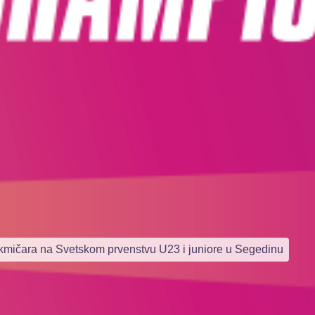
ičara na Svetskom prvenstvu U23 i juniore u Segedinu