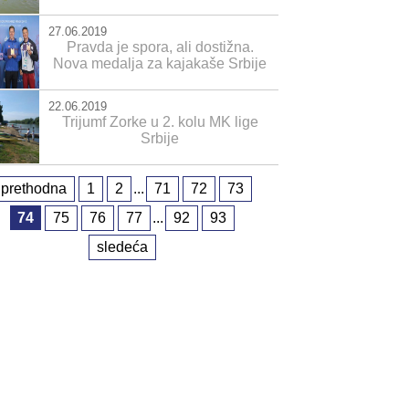
27.06.2019
Pravda je spora, ali dostižna.
Nova medalja za kajakaše Srbije
22.06.2019
Trijumf Zorke u 2. kolu MK lige
Srbije
prethodna
1
2
...
71
72
73
74
75
76
77
...
92
93
sledeća