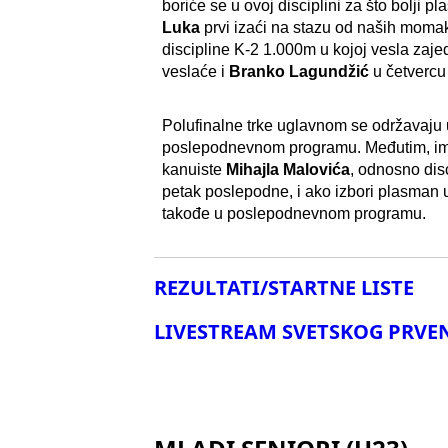
boriće se u ovoj disciplini za što bolji 
Luka
prvi izaći na stazu od naših momaka
discipline K-2 1.000m u kojoj vesla zaj
veslaće i
Branko Lagundžić
u četvercu
Polufinalne trke uglavnom se održavaju u 
poslepodnevnom programu. Međutim, ima 
kanuiste
Mihajla Malovića
, odnosno disc
petak poslepodne, i ako izbori plasman u
takođe u poslepodnevnom programu.
REZULTATI/STARTNE LISTE
LIVESTREAM SVETSKOG PRVE