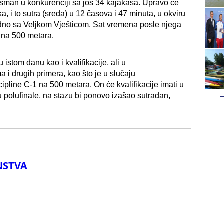
plasman u konkurenciji sa još 34 kajakaša. Upravo će
, i to sutra (sreda) u 12 časova i 47 minuta, u okviru
edno sa Veljkom Vješticom. Sat vremena posle njega
 na 500 metara.
istom danu kao i kvalifikacije, ali u
i drugih primera, kao što je u slučaju
ipline C-1 na 500 metara. On će kvalifikacije imati u
 polufinale, na stazu bi ponovo izašao sutradan,
NSTVA