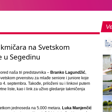
Ve
akmičara na Svetskom
re u Segedinu
pored naša tri predstavnika –
Branko Lagundžić
,
Svetskom prvenstvu za mlađe seniore i juniore koje
 4. septembra. Takođe, priloženi su i linkovi putem
tartne liste, kao i link za uživo gledanje takmičenja
zuzetkom jednoseda na 5.000 metara.
Luka Manjenčić