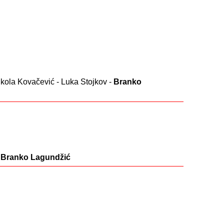
ikola Kovačević - Luka Stojkov -
Branko
-
Branko Lagundžić