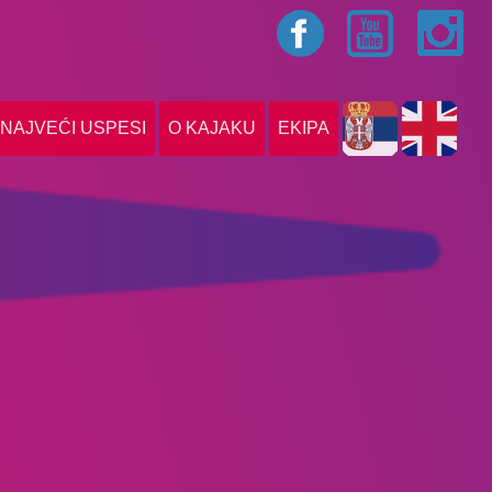
NAJVEĆI USPESI
O KAJAKU
EKIPA