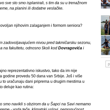
ovo sve sto smo isplanirali, s tim da su u trenažnom
me, na planini ili dodatne veslačke.
adovoljan njihovim zalaganjem i formom seniora?
im zadovoljavajućem nivou pred takmičarsku sezonu,
za na fakultetu, odnosno školi kod
Dovragovića
i
p
jno reprezentativno iskustvo, tako da im nije
 godine provedu 50 dana van Srbije. Još i više
u to uračunaju dani priprema u drugim mestima u
o deluje kao rutina:
 to smo navikli s obzirom da u Šapci na Savi nemamo
reme - voda teče, klimatski uslovi, nemogućnost