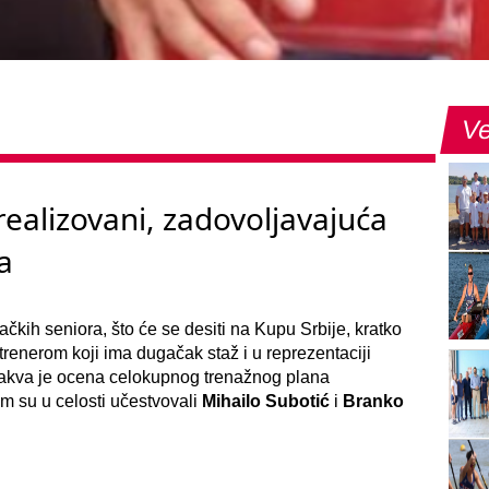
Ve
realizovani, zadovoljavajuća
a
čkih seniora, što će se desiti na Kupu Srbije, kratko
trenerom koji ima dugačak staž i u reprezentaciji
kakva je ocena celokupnog trenažnog plana
m su u celosti učestvovali
Mihailo Subotić
i
Branko