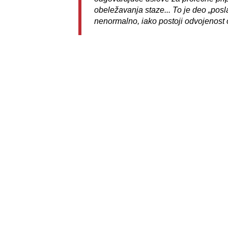
obeležavanja staze... To je deo „posla
nenormalno, iako postoji odvojenost od
Na samom kraju, treba napomenuti da j
disciplini veslanje na dasci u stojećem 
se u poslednje vreme sve više popularizu
u zvaničnom programu Prvenstva Srbije, 
Pavlović
!