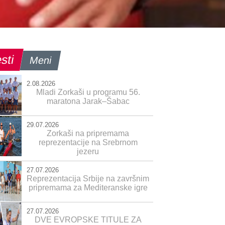
sti
Meni
2.08.2026
Mladi Zorkaši u programu 56.
maratona Jarak–Šabac
29.07.2026
Zorkaši na pripremama
reprezentacije na Srebrnom
jezeru
27.07.2026
Reprezentacija Srbije na završnim
pripremama za Mediteranske igre
27.07.2026
DVE EVROPSKE TITULE ZA