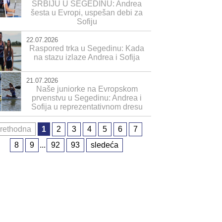
SRBIJU U SEGEDINU: Andrea
šesta u Evropi, uspešan debi za
Sofiju
22.07.2026
Raspored trka u Segedinu: Kada
na stazu izlaze Andrea i Sofija
21.07.2026
Naše juniorke na Evropskom
prvenstvu u Segedinu: Andrea i
Sofija u reprezentativnom dresu
rethodna
1
2
3
4
5
6
7
8
9
...
92
93
sledeća