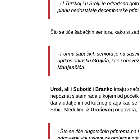
- U Turskoj i u Srbiji je odrađeno got
planu nedostajale decembarske pripre
Što se tiče šabačkih seniora, kako si z
- Forma šabačkih seniora je na sasv
uprkos odlasku
Grujića
, kao i obave
Manjenčića
.
Uroš
, ali i
Subotić
i
Branko
imaju znača
nepoznat sistem rada u kojem od početka
dana udaljenih od kućnog praga kad se 
Srbiji. Međutim, iz
Uroševog
odgovora, t
- Što se tiče dugotočnih priprema,na
odgovarajuće uslove za prolećne prip