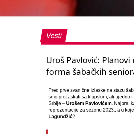
Vesti
Uroš Pavlović: Planovi 
forma šabačkih senior
Pred prve zvanične izlaske na stazu šaba
smo proćaskali sa klupskim, ali ujedno i 
Srbije –
Urošem Pavlovićem
. Najpre, 
reprezentacije za sezonu 2023., a u koje
Lagundžić
?