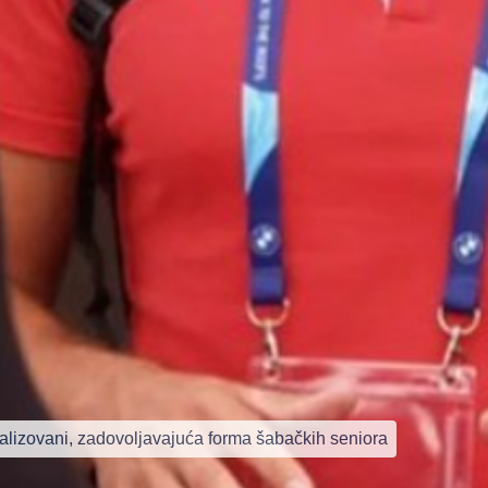
ealizovani, zadovoljavajuća forma šabačkih seniora