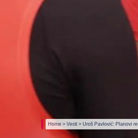
Home
> Vesti
> Uroš Pavlović: Planovi r