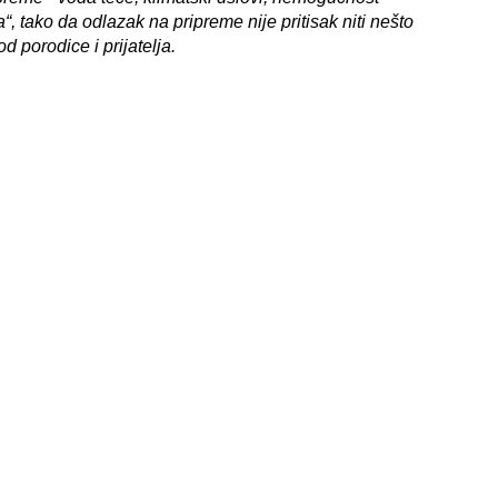
“, tako da odlazak na pripreme nije pritisak niti nešto
 porodice i prijatelja.
e
Uroš
još uvek aktivni takmičar, pre svega u
stavu, odnosno skraćeno SUP. Reč je o disciplini koja
je, i koja je od prošle godine pronašla svoje mesto i
a prvi osvajač zlatne medalje bio je upravo
Uroš