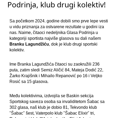
Podrinja, klub drugi kolektiv!
Sa početkom 2024. godine dobili smo prve lepe vesti
u vidu priznanja za ostvarene rezultate u godini iza
nas. Naime, čitaoci nedeljnika Glasa Podrinja u
kategoriji sportista najviše glasova su dali našem
Branku Lagundžiću
, dok je klub drugi sportski
kolektiv.
Ime Branka Lagundžića čitaoci su zaokružili 236
puta, zatim sledi Semiz Aličić 84, Mateja Dodić 22,
Žarko Krajišnik i Mihailo Repanović po 16 i Veljko
Rosić sa 15 glasova.
Među kolektivima, izdvojila se Baskin sekcija
Sportskog saveza osoba sa invaliditetom Šabac sa
302 glasa, naš klub je dobio 81, Tekvondo klub
"Šabac" šest, Vaterpolo klub "Šabac Elixir" tri,