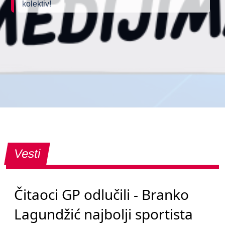
kolektiv!
Vesti
Čitaoci GP odlučili - Branko
Lagundžić najbolji sportista