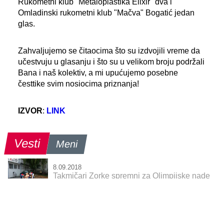
Rukometni klub "Metaloplastika Elixir" dva i
Omladinski rukometni klub "Mačva" Bogatić jedan
glas.
Zahvaljujemo se čitaocima što su izdvojili vreme da
učestvuju u glasanju i što su u velikom broju podržali
Bana i naš kolektiv, a mi upućujemo posebne
česttike svim nosiocima priznanja!
IZVOR
:
LINK
Vesti
Meni
8.09.2018
Takmičari Zorke spremni za Olimpijske nade
8.09.2018
Šabac za Ginisa - uspavani Šapčani