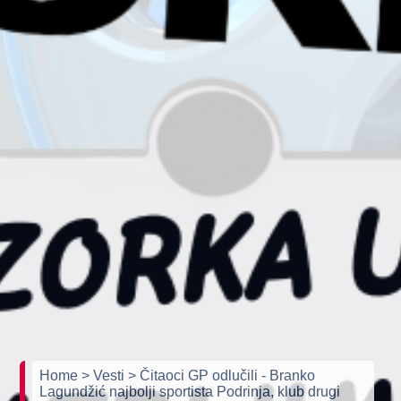
Home
> Vesti
> Čitaoci GP odlučili - Branko
Lagundžić najbolji sportista Podrinja, klub drugi