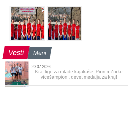
Vesti
Meni
20.07.2026
Kraj lige za mlade kajakaše: Pioniri Zorke
vicešampioni, devet medalja za kraj!
17.07.2026
Zlatni Žarko Jakovljević na prijemu povodom
prve seniorske medalje
13.07.2026
VELIKI USPEH U MONTREALU: Žarkovo
zlato i visoki plasmani obeležili 3. Svetski
kup u Kanadi!