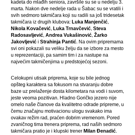
kadeta do mlađih seniora, završile su se u nedelju 3.
marta. Nakon dve nedelje rada u Šabac su se vratili i
svih sedmoro takmičara koji su radili sa još tridesetak
takmičara iz drugih klubova:
Luka Manjenčić
,
Nikola Kovačević
,
Luka Trnavčević
,
Steva
Radosavljević
,
Andrea Vukašinović
,
Žarko
Jakovljević
i
Strahinja Pantić
.
Na ovim pripremama
svi oni pokazali su veliku želju da se izbore za mesto
u reprezentaciji, pa samim tim i za nastupe na
najvećim takmičenjima u predstojećoj sezoni.
Celokupni utisak priprema, koje su bile jednog
opšteg karaktera sa fokusom na stvaranju dobre
baze uz prelaženje dosta kilometara na vodi i suvom,
jeste veoma pozitivan. Hladno Goričko jezero nije
omelo naše članove da kvalitetno odrade pripreme, u
čemu značajnu motivacionu ulogu svakako ima
ovakav režim rad, praćen dobrim vremenom. Pored
zvaničnog tima trenera priprema, rad naših sedmoro
takmičara pratio je i klupski trener
Milan Đenadić
.