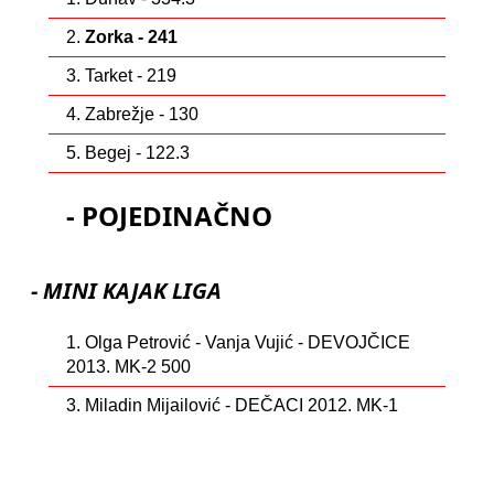
2.
Zorka - 241
3. Tarket - 219
4. Zabrežje - 130
5. Begej - 122.3
- POJEDINAČNO
- MINI KAJAK LIGA
1. Olga Petrović - Vanja Vujić - DEVOJČICE
2013. MK-2 500
3. Miladin Mijailović - DEČACI 2012. MK-1
1.000
4. Stefan Čačić - Lazar Vučković - DEČACI
2015. MK-2 500