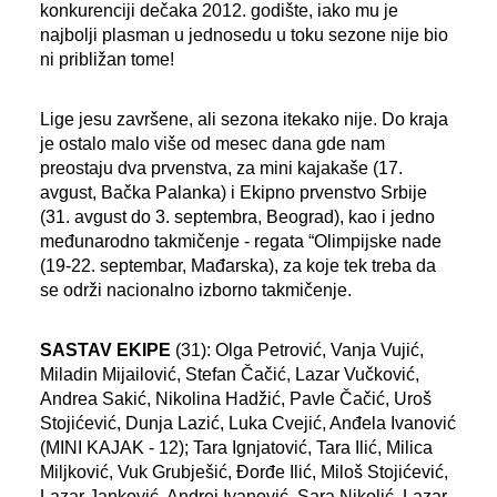
konkurenciji dečaka 2012. godište, iako mu je
najbolji plasman u jednosedu u toku sezone nije bio
ni približan tome!
Lige jesu završene, ali sezona itekako nije. Do kraja
je ostalo malo više od mesec dana gde nam
preostaju dva prvenstva, za mini kajakaše (17.
avgust, Bačka Palanka) i Ekipno prvenstvo Srbije
(31. avgust do 3. septembra, Beograd), kao i jedno
međunarodno takmičenje - regata “Olimpijske nade
(19-22. septembar, Mađarska), za koje tek treba da
se održi nacionalno izborno takmičenje.
SASTAV EKIPE
(31): Olga Petrović, Vanja Vujić,
Miladin Mijailović, Stefan Čačić, Lazar Vučković,
Andrea Sakić, Nikolina Hadžić, Pavle Čačić, Uroš
Stojićević, Dunja Lazić, Luka Cvejić, Anđela Ivanović
(MINI KAJAK - 12); Tara Ignjatović, Tara Ilić, Milica
Miljković, Vuk Grubješić, Đorđe Ilić, Miloš Stojićević,
Lazar Janković, Andrej Ivanović, Sara Nikolić, Lazar