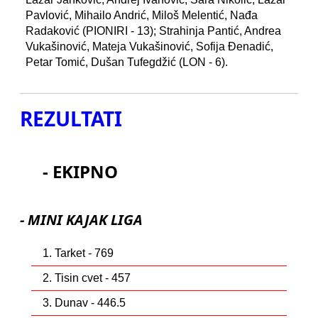
Pavlović, Mihailo Andrić, Miloš Melentić, Nađa
Radaković (PIONIRI - 13); Strahinja Pantić, Andrea
Vukašinović, Mateja Vukašinović, Sofija Đenadić,
Petar Tomić, Dušan Tufegdžić (LON - 6).
REZULTATI
- EKIPNO
- MINI KAJAK LIGA
1. Tarket - 769
2. Tisin cvet - 457
3. Dunav - 446.5