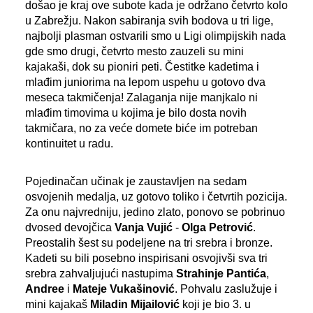
došao je kraj ove subote kada je održano četvrto kolo
u Zabrežju. Nakon sabiranja svih bodova u tri lige,
najbolji plasman ostvarili smo u Ligi olimpijskih nada
gde smo drugi, četvrto mesto zauzeli su mini
kajakaši, dok su pioniri peti. Čestitke kadetima i
mlađim juniorima na lepom uspehu u gotovo dva
meseca takmičenja! Zalaganja nije manjkalo ni
mlađim timovima u kojima je bilo dosta novih
takmičara, no za veće domete biće im potreban
kontinuitet u radu.
Pojedinačan učinak je zaustavljen na sedam
osvojenih medalja, uz gotovo toliko i četvrtih pozicija.
Za onu najvredniju, jedino zlato, ponovo se pobrinuo
dvosed devojčica
Vanja Vujić
-
Olga Petrović
.
Preostalih šest su podeljene na tri srebra i bronze.
Kadeti su bili posebno inspirisani osvojivši sva tri
srebra zahvaljujući nastupima
Strahinje Pantića
,
Andree
i
Mateje Vukašinović
. Pohvalu zaslužuje i
mini kajakaš
Miladin Mijailović
koji je bio 3. u