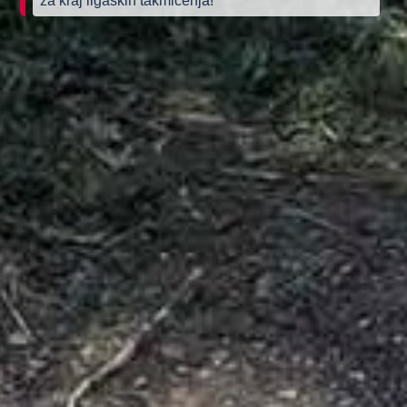
za kraj ligaških takmičenja!