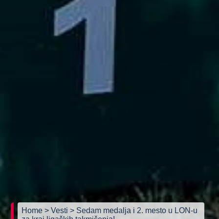
Home
> Vesti
> Sedam medalja i 2. mesto u LON-u