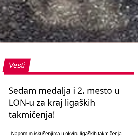
Vesti
Sedam medalja i 2. mesto u
LON-u za kraj ligaških
takmičenja!
Napornim iskušenjima u okviru ligaških takmičenja