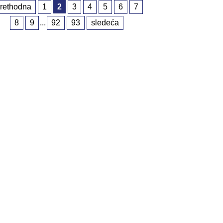
rethodna
1
2
3
4
5
6
7
8
9
...
92
93
sledeća