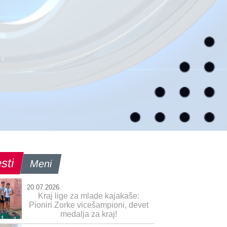
sti
Meni
20.07.2026
Kraj lige za mlade kajakaše:
Pioniri Zorke vicešampioni, devet
medalja za kraj!