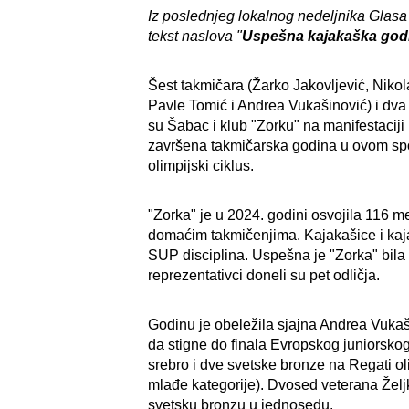
Iz poslednjeg lokalnog nedeljnika Glasa
tekst naslova "
Uspešna kajakaška god
Šest takmičara (Žarko Jakovljević, Nik
Pavle Tomić i Andrea Vukašinović) i dva 
su Šabac i klub "Zorku" na manifestaciji
završena takmičarska godina u ovom spo
olimpijski ciklus.
"Zorka" je u 2024. godini osvojila 116 m
domaćim takmičenjima. Kajakašice i kaja
SUP disciplina. Uspešna je "Zorka" bila
reprezentativci doneli su pet odličja.
Godinu je obeležila sjajna Andrea Vukaš
da stigne do finala Evropskog juniorsko
srebro i dve svetske bronze na Regati 
mlađe kategorije). Dvosed veterana Željko
svetsku bronzu u jednosedu.