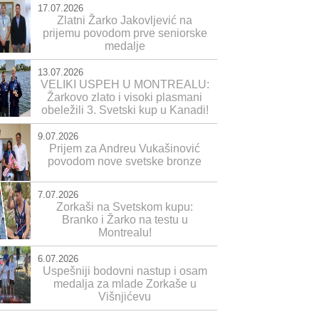
17.07.2026
Zlatni Žarko Jakovljević na
prijemu povodom prve seniorske
medalje
13.07.2026
VELIKI USPEH U MONTREALU:
Žarkovo zlato i visoki plasmani
obeležili 3. Svetski kup u Kanadi!
9.07.2026
Prijem za Andreu Vukašinović
povodom nove svetske bronze
7.07.2026
Zorkaši na Svetskom kupu:
Branko i Žarko na testu u
Montrealu!
6.07.2026
Uspešniji bodovni nastup i osam
medalja za mlade Zorkaše u
Višnjićevu