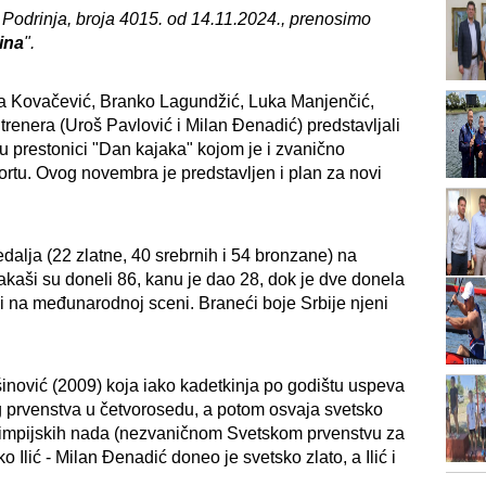
 Podrinja, broja 4015. od 14.11.2024., prenosimo
ina
".
ola Kovačević, Branko Lagundžić, Luka Manjenčić,
trenera (Uroš Pavlović i Milan Đenadić) predstavljali
 u prestonici "Dan kajaka" kojom je i zvanično
rtu. Ovog novembra je predstavljen i plan za novi
edalja (22 zlatne, 40 srebrnih i 54 bronzane) na
kaši su doneli 86, kanu je dao 28, dok je dve donela
 i na međunarodnoj sceni. Braneći boje Srbije njeni
inović (2009) koja iako kadetkinja po godištu uspeva
g prvenstva u četvorosedu, a potom osvaja svetsko
olimpijskih nada (nezvaničnom Svetskom prvenstvu za
 Ilić - Milan Đenadić doneo je svetsko zlato, a Ilić i