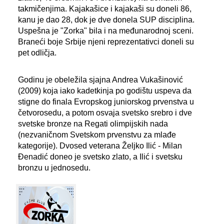
takmičenjima. Kajakašice i kajakaši su doneli 86,
kanu je dao 28, dok je dve donela SUP disciplina.
Uspešna je "Zorka" bila i na međunarodnoj sceni.
Braneći boje Srbije njeni reprezentativci doneli su
pet odličja.
Godinu je obeležila sjajna Andrea Vukašinović
(2009) koja iako kadetkinja po godištu uspeva da
stigne do finala Evropskog juniorskog prvenstva u
četvorosedu, a potom osvaja svetsko srebro i dve
svetske bronze na Regati olimpijskih nada
(nezvaničnom Svetskom prvenstvu za mlađe
kategorije). Dvosed veterana Željko Ilić - Milan
Đenadić doneo je svetsko zlato, a Ilić i svetsku
bronzu u jednosedu.