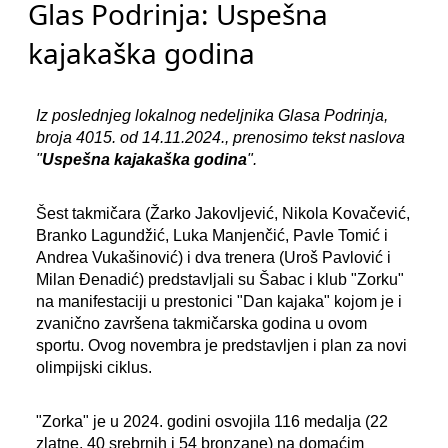
Glas Podrinja: Uspešna
kajakaška godina
Iz poslednjeg lokalnog nedeljnika Glasa Podrinja,
broja 4015. od 14.11.2024., prenosimo tekst naslova
"
Uspešna kajakaška godina
".
Šest takmičara (Žarko Jakovljević, Nikola Kovačević,
Branko Lagundžić, Luka Manjenčić, Pavle Tomić i
Andrea Vukašinović) i dva trenera (Uroš Pavlović i
Milan Đenadić) predstavljali su Šabac i klub "Zorku"
na manifestaciji u prestonici "Dan kajaka" kojom je i
zvanično završena takmičarska godina u ovom
sportu. Ovog novembra je predstavljen i plan za novi
olimpijski ciklus.
"Zorka" je u 2024. godini osvojila 116 medalja (22
zlatne, 40 srebrnih i 54 bronzane) na domaćim