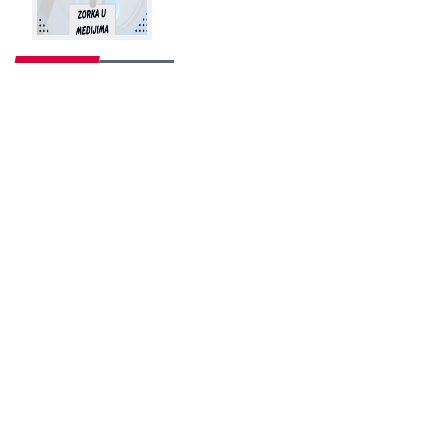
Vesti
Meni
3.08.2019
Seniorski četverac u polufinalu na 500 m na
Svetskom prvenstvu u Piteštiju
1.08.2019
Prvenstvo sveta, Pitešti - Vuk Miletić i Nikola
Perak u polufinalu
30.07.2019
Takmičari Zorke otputovali na Prvenstvo
sveta u Pitešti
27.07.2019
Kajakaši Zorke osvojili 3. mesto u Mini kajak
ligi Srbije, Aleksandar Petkovski najbolji
takmičar