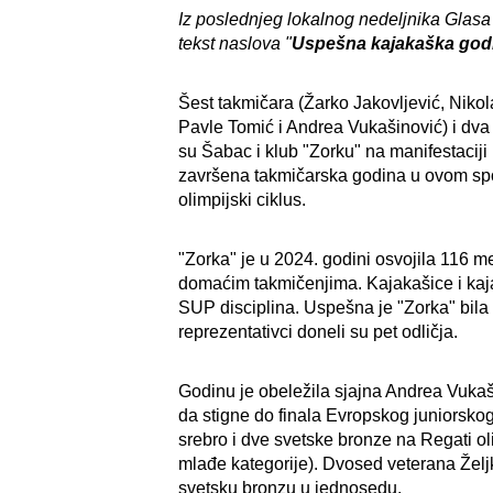
Iz poslednjeg lokalnog nedeljnika Glasa
tekst naslova "
Uspešna kajakaška god
Šest takmičara (Žarko Jakovljević, Nik
Pavle Tomić i Andrea Vukašinović) i dva 
su Šabac i klub "Zorku" na manifestaciji
završena takmičarska godina u ovom spo
olimpijski ciklus.
"Zorka" je u 2024. godini osvojila 116 m
domaćim takmičenjima. Kajakašice i kaja
SUP disciplina. Uspešna je "Zorka" bila
reprezentativci doneli su pet odličja.
Godinu je obeležila sjajna Andrea Vukaš
da stigne do finala Evropskog juniorsko
srebro i dve svetske bronze na Regati 
mlađe kategorije). Dvosed veterana Željko
svetsku bronzu u jednosedu.