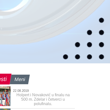
sti
Meni
22.08.2019
Holpert i Novaković u finalu na
500 m. Zdelar i četverci u
polufinalu.