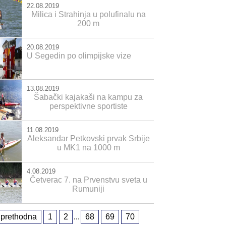
22.08.2019
Milica i Strahinja u polufinalu na
200 m
20.08.2019
U Segedin po olimpijske vize
13.08.2019
Šabački kajakaši na kampu za
perspektivne sportiste
11.08.2019
Aleksandar Petkovski prvak Srbije
u MK1 na 1000 m
4.08.2019
Četverac 7. na Prvenstvu sveta u
Rumuniji
prethodna
1
2
...
68
69
70