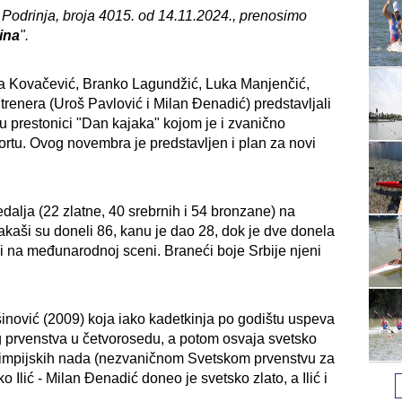
 Podrinja, broja 4015. od 14.11.2024., prenosimo
ina
".
ola Kovačević, Branko Lagundžić, Luka Manjenčić,
trenera (Uroš Pavlović i Milan Đenadić) predstavljali
 u prestonici "Dan kajaka" kojom je i zvanično
rtu. Ovog novembra je predstavljen i plan za novi
edalja (22 zlatne, 40 srebrnih i 54 bronzane) na
kaši su doneli 86, kanu je dao 28, dok je dve donela
 i na međunarodnoj sceni. Braneći boje Srbije njeni
inović (2009) koja iako kadetkinja po godištu uspeva
g prvenstva u četvorosedu, a potom osvaja svetsko
olimpijskih nada (nezvaničnom Svetskom prvenstvu za
 Ilić - Milan Đenadić doneo je svetsko zlato, a Ilić i