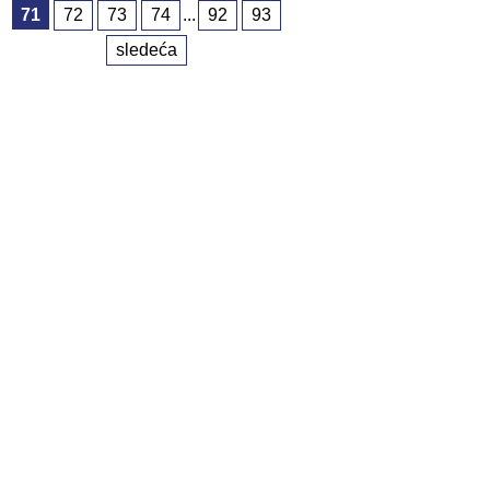
71
72
73
74
...
92
93
sledeća