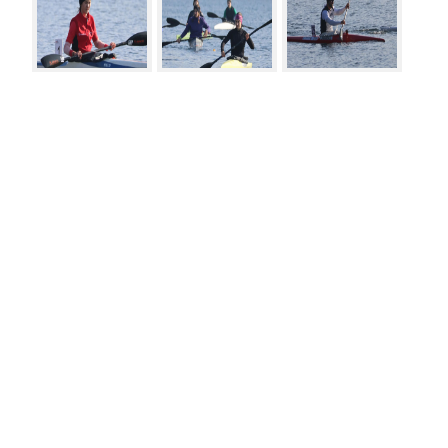
Vesti
Meni
20.07.2026
Kraj lige za mlade kajakaše: Pioniri Zorke
vicešampioni, devet medalja za kraj!