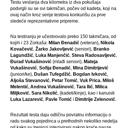
Testu veslanja dva kilometra iz dva pokušaja
podvrgli su se svi takmičari, počev od kadeta, koji na
ovaj način kroz serije testova konkurišu za prve
sledeće reprezentativne pripreme.
Na testiranju je učestvovalo preko 150 takmičara, od
kojih i 23 Zorkaša:
Milan Đenadić
(veteran)
,
Nikola
Kovačević
,
Žarko Jakovljević
(seniori),
Branko
Lagundžić
,
Luka Manjenčić
,
Steva Radosavljević
,
Đurađ Vukašinović
(mlađi seniori),
Mateja
Vukašinović
,
Sofija Đenadić
,
Mina Dimitrijević
(juniori/ke),
Dušan Tufegdžić
,
Bogdan Ivković
,
Aljoša Stevanović
,
Petar Tomić
,
Vuk Prica
,
Miloš
Melentić, Andrea Vukašinović
,
Tara Ilić
,
Milica
Miljković
,
Sara Nikolić
, (kadeti/kinje), kao i kanuisti
Luka Lazarević
,
Pavle Tomić
i
Dimitrije Zelenović
.
Rezultati testa daju odličnu povratnu informaciju o
radu svakog pojedinca u prethodnih nekoliko nedelja
od kako su treninzi intezivirani nakon kraće pauze