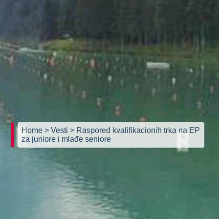
Home
> Vesti
> Raspored kvalifikacionih trka na EP
za juniore i mlađe seniore