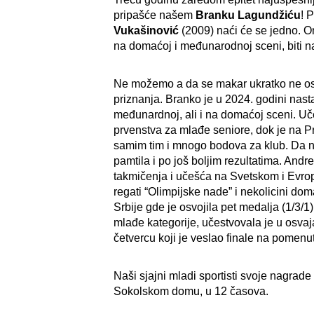
pripašće našem
Branku Lagundžiću
! 
Vukašinović
(2009) naći će se jedno. O
na domaćoj i međunarodnoj sceni, biti 
Ne možemo a da se makar ukratko ne osv
priznanja. Branko je u 2024. godini nasta
međunardnoj, ali i na domaćoj sceni. Uč
prvenstva za mlađe seniore, dok je na Pr
samim tim i mnogo bodova za klub. Da ni
pamtila i po još boljim rezultatima. And
takmičenja i učešća na Svetskom i Evro
regati “Olimpijske nade” i nekolicini do
Srbije gde je osvojila pet medalja (1/3
mlađe kategorije, učestvovala je u osvaja
četvercu koji je veslao finale na pomen
Naši sjajni mladi sportisti svoje nagrad
Sokolskom domu, u 12 časova.