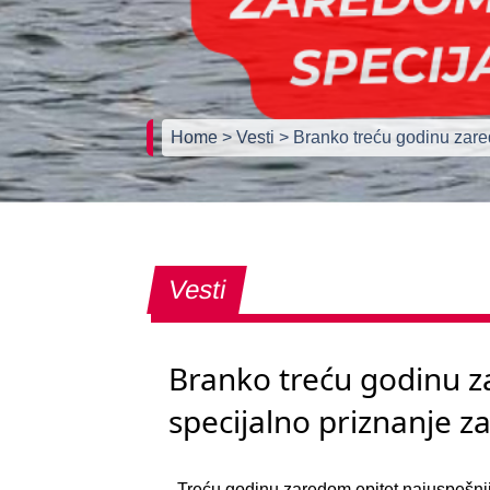
Home
> Vesti
> Branko treću godinu zared
Vesti
Branko treću godinu z
specijalno priznanje za
Treću godinu zaredom epitet najuspešni