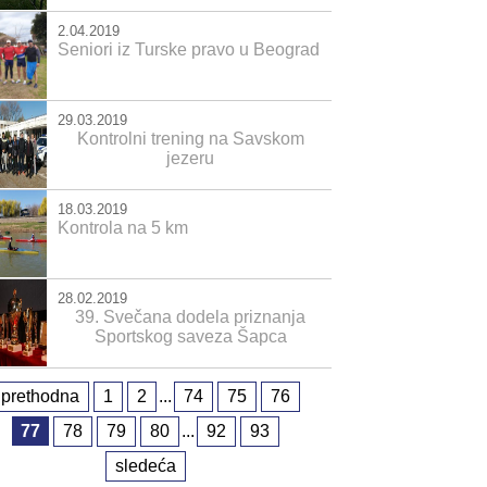
2.04.2019
Seniori iz Turske pravo u Beograd
29.03.2019
Kontrolni trening na Savskom
jezeru
18.03.2019
Kontrola na 5 km
28.02.2019
39. Svečana dodela priznanja
Sportskog saveza Šapca
prethodna
1
2
...
74
75
76
77
78
79
80
...
92
93
sledeća