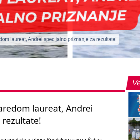
om laureat, Andrei specijalno priznanje za rezultate!
Ve
aredom laureat, Andrei
 rezultate!
jeg sportiste u izboru Sportskog saveza Šabac