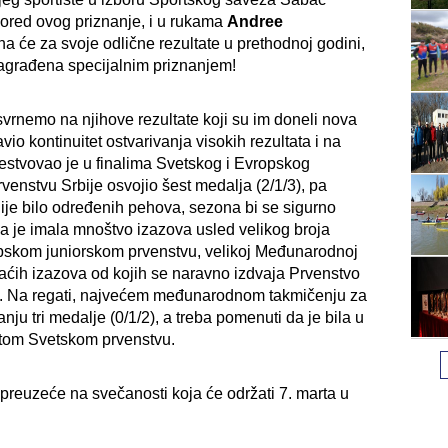
Pored ovog priznanje, i u rukama
Andree
na će za svoje odlične rezultate u prethodnoj godini,
nagrađena specijalnim priznanjem!
rnemo na njihove rezultate koji su im doneli nova
vio kontinuitet ostvarivanja visokih rezultata i na
estvovao je u finalima Svetskog i Evropskog
venstvu Srbije osvojio šest medalja (2/1/3), pa
je bilo određenih pehova, sezona bi se sigurno
rea je imala mnoštvo izazova usled velikog broja
pskom juniorskom prvenstvu, velikoj Međunarodnoj
maćih izazova od kojih se naravno izdvaja Prvenstvo
/1). Na regati, najvećem međunarodnom takmičenju za
nju tri medalje (0/1/2), a treba pomenuti da je bila u
utom Svetskom prvenstvu.
e preuzeće na svečanosti koja će održati 7. marta u