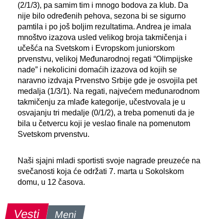
(2/1/3), pa samim tim i mnogo bodova za klub. Da
nije bilo određenih pehova, sezona bi se sigurno
pamtila i po još boljim rezultatima. Andrea je imala
mnoštvo izazova usled velikog broja takmičenja i
učešća na Svetskom i Evropskom juniorskom
prvenstvu, velikoj Međunarodnoj regati “Olimpijske
nade” i nekolicini domaćih izazova od kojih se
naravno izdvaja Prvenstvo Srbije gde je osvojila pet
medalja (1/3/1). Na regati, najvećem međunarodnom
takmičenju za mlađe kategorije, učestvovala je u
osvajanju tri medalje (0/1/2), a treba pomenuti da je
bila u četvercu koji je veslao finale na pomenutom
Svetskom prvenstvu.
Naši sjajni mladi sportisti svoje nagrade preuzeće na
svečanosti koja će održati 7. marta u Sokolskom
domu, u 12 časova.
Vesti
Meni