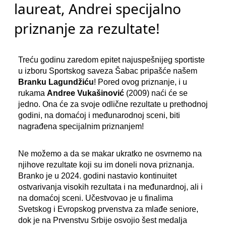
laureat, Andrei specijalno
priznanje za rezultate!
Treću godinu zaredom epitet najuspešnijeg sportiste
u izboru Sportskog saveza Šabac pripašće našem
Branku Lagundžiću
! Pored ovog priznanje, i u
rukama
Andree Vukašinović
(2009) naći će se
jedno. Ona će za svoje odlične rezultate u prethodnoj
godini, na domaćoj i međunarodnoj sceni, biti
nagrađena specijalnim priznanjem!
Ne možemo a da se makar ukratko ne osvrnemo na
njihove rezultate koji su im doneli nova priznanja.
Branko je u 2024. godini nastavio kontinuitet
ostvarivanja visokih rezultata i na međunardnoj, ali i
na domaćoj sceni. Učestvovao je u finalima
Svetskog i Evropskog prvenstva za mlađe seniore,
dok je na Prvenstvu Srbije osvojio šest medalja