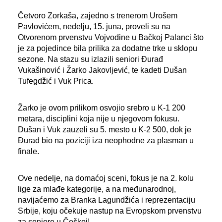
Četvoro Zorkaša, zajedno s trenerom Urošem
Pavlovićem, nedelju, 15. juna, proveli su na
Otvorenom prvenstvu Vojvodine u Bačkoj Palanci što
je za pojedince bila prilika za dodatne trke u sklopu
sezone. Na stazu su izlazili seniori Đurađ
Vukašinović i Žarko Jakovljević, te kadeti Dušan
Tufegdžić i Vuk Prica.
Žarko je ovom prilikom osvojio srebro u K-1 200
metara, disciplini koja nije u njegovom fokusu.
Dušan i Vuk zauzeli su 5. mesto u K-2 500, dok je
Đurađ bio na poziciji iza neophodne za plasman u
finale.
Ove nedelje, na domaćoj sceni, fokus je na 2. kolu
lige za mlađe kategorije, a na međunarodnoj,
navijaćemo za Branka Lagundžića i reprezentaciju
Srbije, koju očekuje nastup na Evropskom prvenstvu
za seniore u Češkoj!