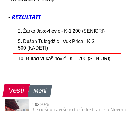
-
REZULTATI
2. Žarko Jakovljević - K-1 200 (SENIORI)
5. Dušan Tufegdžić - Vuk Prica - K-2
500 (KADETI)
10. Đurađ Vukašinović - K-1 200 (SENIORI)
Vesti
Meni
1.02.2026
Uspešno završeno treće testiranje u Novom
Sadu
30.01.2026