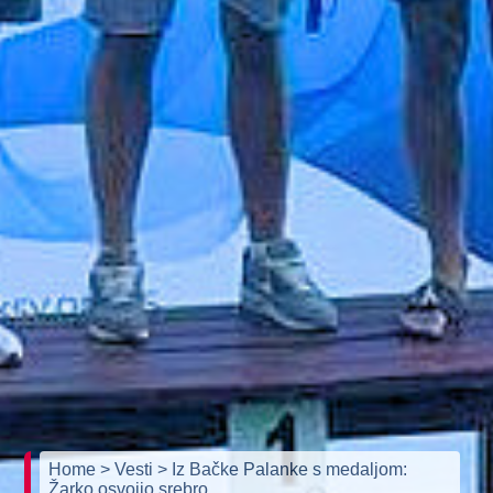
Home
> Vesti
> Iz Bačke Palanke s medaljom:
Žarko osvojio srebro