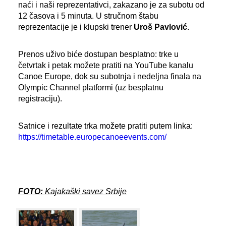
naći i naši reprezentativci, zakazano je za subotu od
12 časova i 5 minuta. U stručnom štabu
reprezentacije je i klupski trener
Uroš Pavlović
.
Prenos uživo biće dostupan besplatno: trke u
četvrtak i petak možete pratiti na YouTube kanalu
Canoe Europe, dok su subotnja i nedeljna finala na
Olympic Channel platformi (uz besplatnu
registraciju).
Satnice i rezultate trka možete pratiti putem linka:
https://timetable.europecanoeevents.com/
FOTO:
Kajakaški savez Srbije