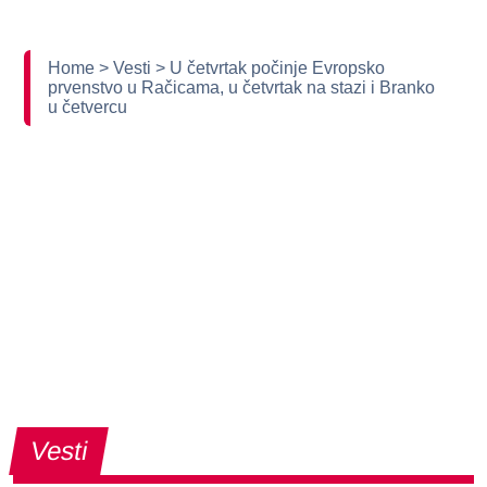
Home
> Vesti
> U četvrtak počinje Evropsko
prvenstvo u Račicama, u četvrtak na stazi i Branko
u četvercu
Vesti