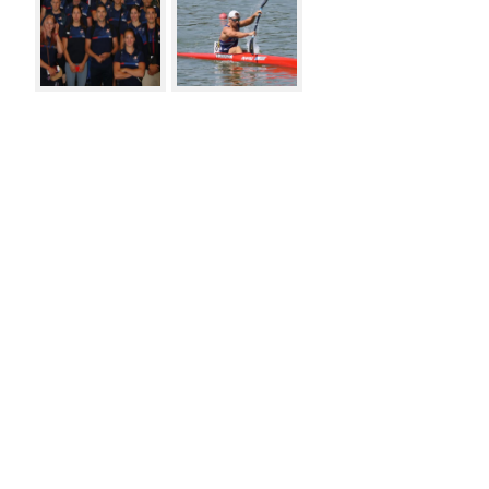
Vesti
Meni
31.03.2026
IN MEMORIAM: Zoran Milovanović – Zokac
(1974–2026)
11.03.2026
Specijalno priznanje Sportskog saveza
Šapca za Andreu Vukašinović
7.03.2026
Uspešno završene reprezentativne pripreme
25.02.2026
Belek: Veći deo reprezentativnih priprema