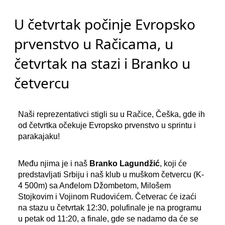
U četvrtak počinje Evropsko
prvenstvo u Račicama, u
četvrtak na stazi i Branko u
četvercu
Naši reprezentativci stigli su u Račice, Češka, gde ih
od četvrtka očekuje Evropsko prvenstvo u sprintu i
parakajaku!
Među njima je i naš
Branko Lagundžić
, koji će
predstavljati Srbiju i naš klub u muškom četvercu (K-
4 500m) sa Anđelom Džombetom, Milošem
Stojkovim i Vojinom Rudovićem. Četverac će izaći
na stazu u četvrtak 12:30, polufinale je na programu
u petak od 11:20, a finale, gde se nadamo da će se