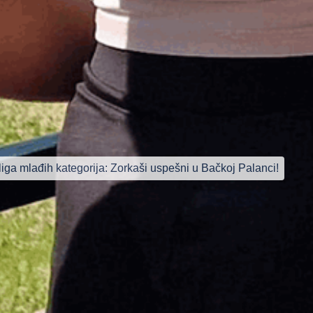
liga mlađih kategorija: Zorkaši uspešni u Bačkoj Palanci!