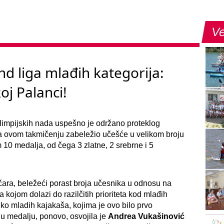
Ve
nd liga mlađih kategorija:
oj Palanci!
olimpijskih nada uspešno je održano proteklog
na ovom takmičenju zabeležio učešće u velikom broju
 10 medalja, od čega 3 zlatne, 2 srebrne i 5
čara, beležeći porast broja učesnika u odnosu na
 kojom dolazi do razilčitih prioriteta kod mlađih
ko mladih kajakaša, kojima je ovo bilo prvo
nu medalju, ponovo, osvojila je
Andrea Vukašinović