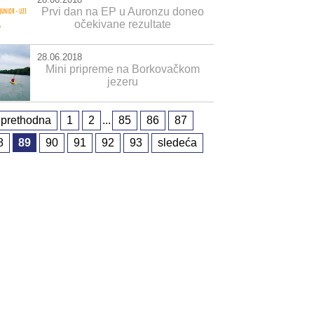
28.06.2018
Prvi dan na EP u Auronzu doneo
očekivane rezultate
28.06.2018
Mini pripreme na Borkovačkom
jezeru
prethodna
1
2
...
85
86
87
8
89
90
91
92
93
sledeća