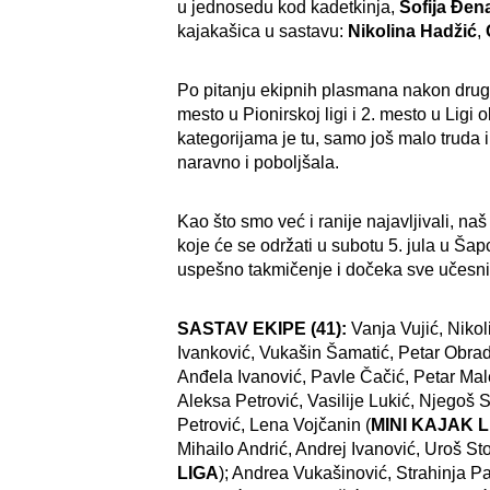
u jednosedu kod kadetkinja,
Sofija Đen
kajakašica u sastavu:
Nikolina Hadžić
,
Po pitanju ekipnih plasmana nakon drugo
mesto u Pionirskoj ligi i 2. mesto u Ligi
kategorijama je tu, samo još malo truda 
naravno i poboljšala.
Kao što smo već i ranije najavljivali, naš
koje će se održati u subotu 5. jula u Ša
uspešno takmičenje i dočeka sve učesni
SASTAV EKIPE (41):
Vanja Vujić, Nikol
Ivanković, Vukašin Šamatić, Petar Obrado
Anđela Ivanović, Pavle Čačić, Petar Mal
Aleksa Petrović, Vasilije Lukić, Njegoš 
Petrović, Lena Vojčanin (
MINI KAJAK 
Mihailo Andrić, Andrej Ivanović, Uroš Stoj
LIGA
); Andrea Vukašinović, Strahinja Pa