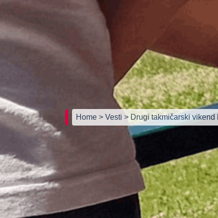
Home
> Vesti
> Drugi takmičarski vikend 