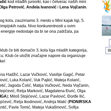
adić
kod mlađih juniorki, kao i četverac naših mini
Olga Petrović
,
Anđela Ivanović
i
Lena Vojčanin
.
g kola, zauzimamo 3. mesto u Mini kajak ligi, 5.
 olimpijskih nada. Nivo konkurentnosti u svim
i energije nedostaje da bi se ona zadržala, pa
 klub će biti domaćin 3. kola liga mladih kategorija,
8
pcu. Klub će uložiti značajne napore da organizuje
ke!
ina Hadžić, Lazar Vučković, Vasilije Gagić, Petar
vić, Luka Kolarić, Vuk Pajkić, Mateja Kolarić,
etić, Jagoda Čolić, Matija Vučković, Neda Vojčanin,
Stojićević, Relja Marković, Magdalena Đurić, Olga
LIGA
); Miloš Stojićević, Lazar Pavlović, Đorđe Ilić,
ićević, Relja Ikodinović, Andrija Matić (
PIONIRSKA
ntić, Pavle Tomić, Mateja Vukašinović, Sofija