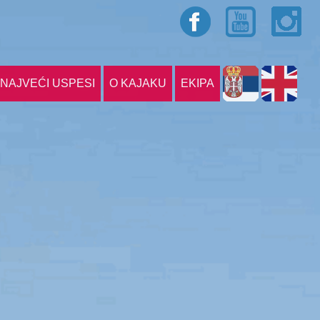
NAJVEĆI USPESI
O KAJAKU
EKIPA