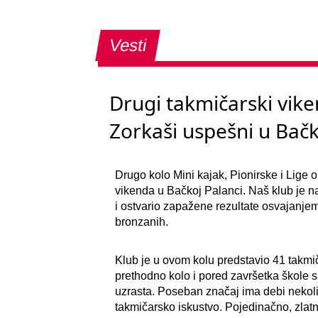
Vesti
Drugi takmičarski vike
Zorkaši uspešni u Bačk
Drugo kolo Mini kajak, Pionirske i Lige 
vikenda u Bačkoj Palanci. Naš klub je 
i ostvario zapažene rezultate osvajanjem
bronzanih.
Klub je u ovom kolu predstavio 41 takmi
prethodno kolo i pored završetka škole sa
uzrasta. Poseban značaj ima debi nekoli
takmičarsko iskustvo. Pojedinačno, zlat