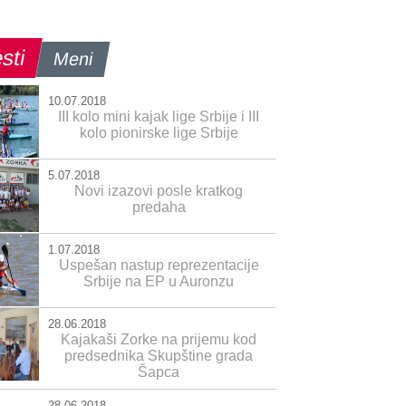
sti
Meni
10.07.2018
III kolo mini kajak lige Srbije i III
kolo pionirske lige Srbije
5.07.2018
Novi izazovi posle kratkog
predaha
1.07.2018
Uspešan nastup reprezentacije
Srbije na EP u Auronzu
28.06.2018
Kajakaši Zorke na prijemu kod
predsednika Skupštine grada
Šapca