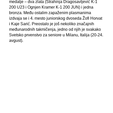
medalje – dva zlata (Strahinja Dragosavljević K-1
200 U23 i Ognjen Kramer K-1 200 JUN) i jedna
bronza. Među ostalim zapaženim plasmanima
izdvaja se i 4. mesto juniorskog dvoseda Žofi Horvat
i Kaje Sarić. Preostalo je još nekoliko značajnih
međunarodnih takmičenja, jedno od njih je svakako
Svetsko prvenstvo za seniore u Milanu, Italija (20-24.
avgust).
FOTO:
Planet Canoe / Braca Paddles