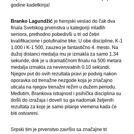
godine kadetkinja!
Branko Lagundžić
je herojski veslao do čak dva
finala Svetskog prvenstva u kategoriji mlađih
seniora, prethodno pobedivši u tri od četiri
kvalifikacione i polufinalne trke. U obe discipline, K-1
1.000 i K-1 500, zauzeo je fantastično 4. mesto. Na
dužoj distanci medalja mu je izmakla za samo 1.34
sekunde, dok je u dramatičnom finalu na 500 metara
medalja izmakla za neverovatnih 0.10 sekundi.
Njegov put do ovih rezultata pravi je podvig nakon
oporavka od trenažne nezgode koja je značajno
uticala na njegov trenažni režim u dužem periodu.
Međutim, Brankova istrajnost i psihička disciplina su
došli do izražaja i doveli su ga nadomak željenih
rezultata za koje je samo pitanje vremena kada će
biti ostvareni.
Srpski tim je prvenstvo završio sa značajne tri