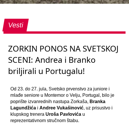
Vesti
ZORKIN PONOS NA SVETSKOJ
SCENI: Andrea i Branko
briljirali u Portugalu!
Od 23. do 27. jula, Svetsko prvenstvo za juniore i
mlađe seniore u Montemor o Velju, Portugal, bilo je
poprište izvanrednih nastupa Zorkaša,
Branka
Lagundžića
i
Andree Vukašinović
, uz prisustvo i
klupskog trenera
Uroša Pavlovića
u
reprezentativnom stručnom štabu.