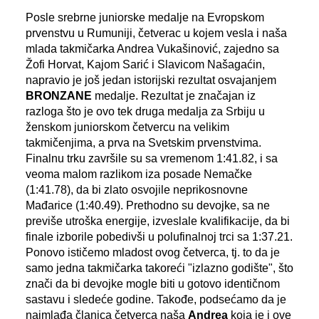
Posle srebrne juniorske medalje na Evropskom
prvenstvu u Rumuniji, četverac u kojem vesla i naša
mlada takmičarka Andrea Vukašinović, zajedno sa
Žofi Horvat, Kajom Sarić i Slavicom Našagaćin,
napravio je još jedan istorijski rezultat osvajanjem
BRONZANE
medalje. Rezultat je značajan iz
razloga što je ovo tek druga medalja za Srbiju u
ženskom juniorskom četvercu na velikim
takmičenjima, a prva na Svetskim prvenstvima.
Finalnu trku završile su sa vremenom 1:41.82, i sa
veoma malom razlikom iza posade Nemačke
(1:41.78), da bi zlato osvojile neprikosnovne
Mađarice (1:40.49). Prethodno su devojke, sa ne
previše utroška energije, izveslale kvalifikacije, da bi
finale izborile pobedivši u polufinalnoj trci sa 1:37.21.
Ponovo ističemo mladost ovog četverca, tj. to da je
samo jedna takmičarka takoreći "izlazno godište", što
znači da bi devojke mogle biti u gotovo identičnom
sastavu i sledeće godine. Takođe, podsećamo da je
najmlađa članica četverca naša
Andrea
koja je i ove