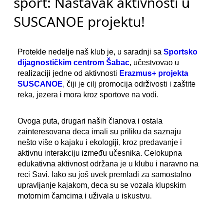
sport: Nastavak aktivnosti u
SUSCANOE projektu!
Protekle nedelje naš klub je, u saradnji sa
Sportsko
dijagnostičkim centrom Šabac
, učestvovao u
realizaciji jedne od aktivnosti
Erazmus+ projekta
SUSCANOE
, čiji je cilj promocija održivosti i zaštite
reka, jezera i mora kroz sportove na vodi.
Ovoga puta, drugari naših članova i ostala
zainteresovana deca imali su priliku da saznaju
nešto više o kajaku i ekologiji, kroz predavanje i
aktivnu interakciju između učesnika. Celokupna
edukativna aktivnost održana je u klubu i naravno na
reci Savi. Iako su još uvek premladi za samostalno
upravljanje kajakom, deca su se vozala klupskim
motornim čamcima i uživala u iskustvu.