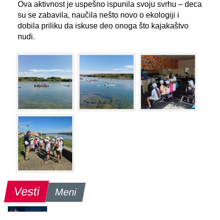
Ova aktivnost je uspešno ispunila svoju svrhu – deca
su se zabavila, naučila nešto novo o ekologiji i
dobila priliku da iskuse deo onoga što kajakaštvo
nudi.
Vesti
Meni
25.05.2026