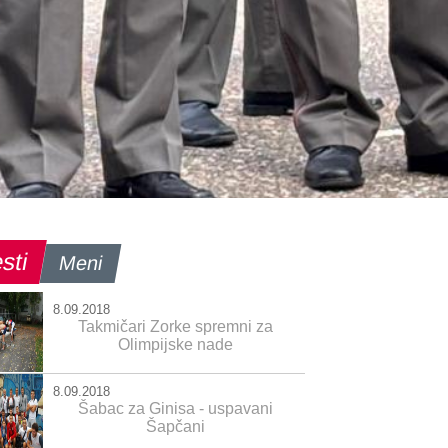
sti
Meni
8.09.2018
Takmičari Zorke spremni za
Olimpijske nade
8.09.2018
Šabac za Ginisa - uspavani
Šapčani