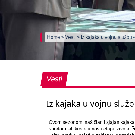
Home
> Vesti
> Iz kajaka u vojnu službu 
Vesti
Iz kajaka u vojnu služb
Ovom sezonom, naš član i sjajan kajak
sportom, ali kreće u novu etapu života!