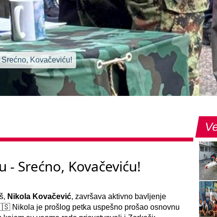
- Srećno, Kovačeviću!
Ve
u - Srećno, Kovačeviću!
aš,
Nikola Kovačević
, završava aktivno bavljenje
 🇷🇸 Nikola je prošlog petka uspešno prošao osnovnu