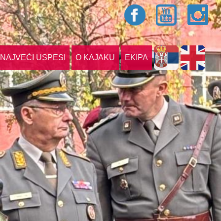
NAJVEĆI USPESI
O KAJAKU
EKIPA