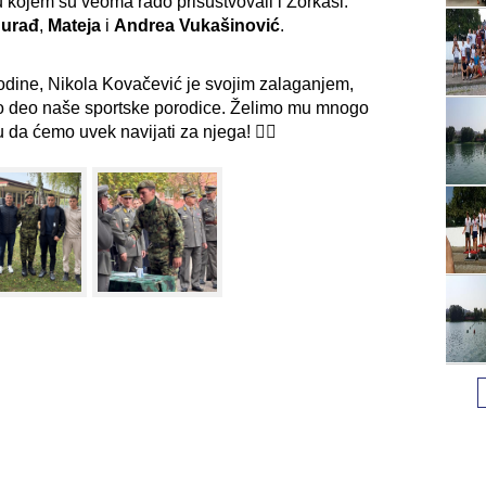
u kojem su veoma rado prisustvovali i Zorkaši:
urađ
,
Mateja
i
Andrea Vukašinović
.
odine, Nikola Kovačević je svojim zalaganjem,
o deo naše sportske porodice. Želimo mu mnogo
u da ćemo uvek navijati za njega! ❤️‍💪