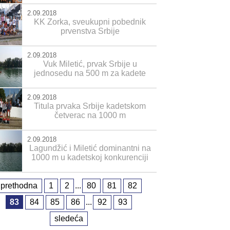
2.09.2018
KK Zorka, sveukupni pobednik
prvenstva Srbije
2.09.2018
Vuk Miletić, prvak Srbije u
jednosedu na 500 m za kadete
2.09.2018
Titula prvaka Srbije kadetskom
četverac na 1000 m
2.09.2018
Lagundžić i Miletić dominantni na
1000 m u kadetskoj konkurenciji
prethodna
1
2
...
80
81
82
83
84
85
86
...
92
93
sledeća