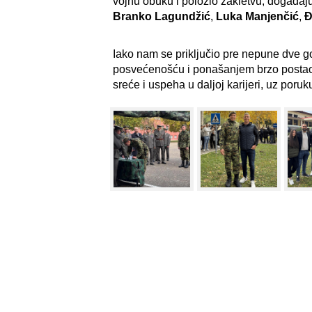
vojnu obuku i položio zakletvu, događaj
Branko Lagundžić
,
Luka Manjenčić
,
Đ
Iako nam se priključio pre nepune dve g
posvećenošću i ponašanjem brzo posta
sreće i uspeha u daljoj karijeri, uz poruk