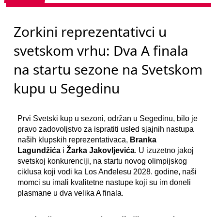
Zorkini reprezentativci u
svetskom vrhu: Dva A finala
na startu sezone na Svetskom
kupu u Segedinu
Prvi Svetski kup u sezoni, održan u Segedinu, bilo je
pravo zadovoljstvo za ispratiti usled sjajnih nastupa
naših klupskih reprezentativaca,
Branka
Lagundžića
i
Žarka Jakovljevića
. U izuzetno jakoj
svetskoj konkurenciji, na startu novog olimpijskog
ciklusa koji vodi ka Los Anđelesu 2028. godine, naši
momci su imali kvalitetne nastupe koji su im doneli
plasmane u dva velika A finala.