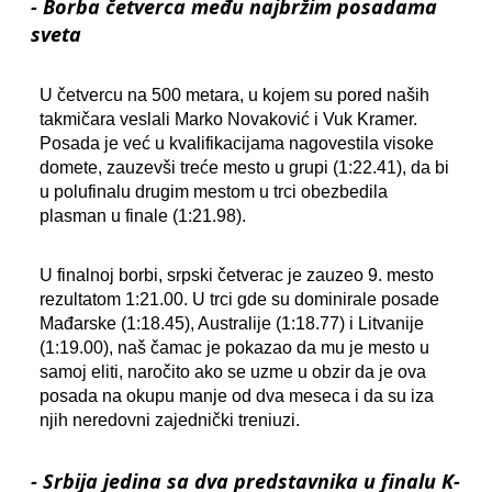
- Borba četverca među najbržim posadama
sveta
U četvercu na 500 metara, u kojem su pored naših
takmičara veslali Marko Novaković i Vuk Kramer.
Posada je već u kvalifikacijama nagovestila visoke
domete, zauzevši treće mesto u grupi (1:22.41), da bi
u polufinalu drugim mestom u trci obezbedila
plasman u finale (1:21.98).
U finalnoj borbi, srpski četverac je zauzeo 9. mesto
rezultatom 1:21.00. U trci gde su dominirale posade
Mađarske (1:18.45), Australije (1:18.77) i Litvanije
(1:19.00), naš čamac je pokazao da mu je mesto u
samoj eliti, naročito ako se uzme u obzir da je ova
posada na okupu manje od dva meseca i da su iza
njih neredovni zajednički treniuzi.
- Srbija jedina sa dva predstavnika u finalu K-