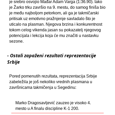
je srebro osvojio Mađar Adam Varga (1:36.90). Iako
je Žarko trku završio na 9. mestu, do samog finiša bio
je među najboljom petorkom, ali ga je takmičarski
pritisak uz emotivno pražnjenje savladalo što je
uticalo na plasman. Njegova brzina i konkurentnost
tokom celog vikenda jasan su pokazatelj njegovog
potencijala i lekcija koja će mu značiti u nastavku
sezone.
- Ostali zapaženi rezultati reprezentacije
Srbije
Pored pomenutih rezultata, reprezentacija Srbije
zabeležila je još nekoliko vrednih plasmana u
završnicama takmičenja u Segedinu:
Marko Dragosavljević zauzeo je visoko 4.
mesto u A finalu discipline K-1 200.