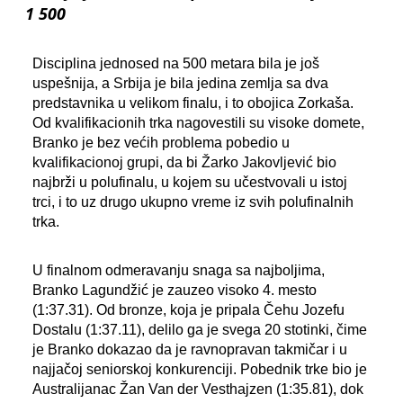
1 500
Disciplina jednosed na 500 metara bila je još
uspešnija, a Srbija je bila jedina zemlja sa dva
predstavnika u velikom finalu, i to obojica Zorkaša.
Od kvalifikacionih trka nagovestili su visoke domete,
Branko je bez većih problema pobedio u
kvalifikacionoj grupi, da bi Žarko Jakovljević bio
najbrži u polufinalu, u kojem su učestvovali u istoj
trci, i to uz drugo ukupno vreme iz svih polufinalnih
trka.
U finalnom odmeravanju snaga sa najboljima,
Branko Lagundžić je zauzeo visoko 4. mesto
(1:37.31). Od bronze, koja je pripala Čehu Jozefu
Dostalu (1:37.11), delilo ga je svega 20 stotinki, čime
je Branko dokazao da je ravnopravan takmičar i u
najjačoj seniorskoj konkurenciji. Pobednik trke bio je
Australijanac Žan Van der Vesthajzen (1:35.81), dok