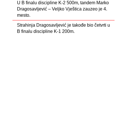
U B finalu discipline K-2 500m, tandem Marko
Dragosavljević – Veljko Vještica zauzeo je 4.
mesto.
Strahinja Dragosavljević je takođe bio četvrti u
B finalu discipline K-1 200m.
Druga posada Srbije u četvercu (K-4 500m)
zauzela je 8. mesto u C finalu.
Dunja Stanojev je u disciplini K-1 200 trku u C
finalu završila na 3. mestu.
- Sledeća stanica – Brandenburg
Vremena za odmor nema, jer se takmičenja
nastavljaju već od 14. do 17. maja na drugom
Svetskom kupu u Brandenburgu (Nemačka). Žarko i
Branko će u Nemačkoj nastupiti u istim disciplinama