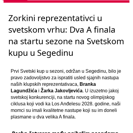
Zorkini reprezentativci u
svetskom vrhu: Dva A finala
na startu sezone na Svetskom
kupu u Segedinu
Prvi Svetski kup u sezoni, održan u Segedinu, bilo je
pravo zadovoljstvo za ispratiti usled sjajnih nastupa
naših klupskih reprezentativaca,
Branka
Lagundžića
i
Žarka Jakovljevića
. U izuzetno jakoj
svetskoj konkurenciji, na startu novog olimpijskog
ciklusa koji vodi ka Los Anđelesu 2028. godine, naši
momci su imali kvalitetne nastupe koji su im doneli
plasmane u dva velika A finala.