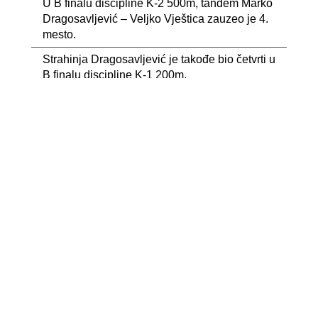
U B finalu discipline K-2 500m, tandem Marko
Dragosavljević – Veljko Vještica zauzeo je 4.
mesto.
Strahinja Dragosavljević je takođe bio četvrti u
B finalu discipline K-1 200m.
Druga posada Srbije u četvercu (K-4 500m)
zauzela je 8. mesto u C finalu.
Dunja Stanojev je u disciplini K-1 200 trku u C
finalu završila na 3. mestu.
- Sledeća stanica – Brandenburg
Vremena za odmor nema, jer se takmičenja
nastavljaju već od 14. do 17. maja na drugom
Svetskom kupu u Brandenburgu (Nemačka). Žarko i
Branko će u Nemačkoj nastupiti u istim disciplinama
– ponovo u jednosedima na 500 metara, kao i u