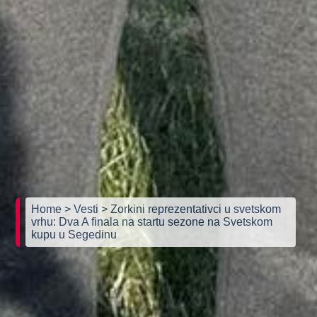
Home
> Vesti
> Zorkini reprezentativci u svetskom
vrhu: Dva A finala na startu sezone na Svetskom
kupu u Segedinu