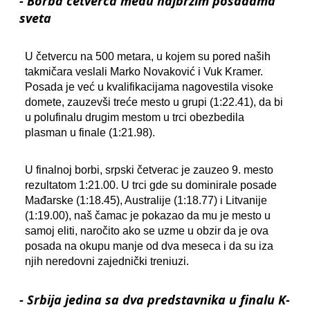
- Borba četverca među najbržim posadama
sveta
U četvercu na 500 metara, u kojem su pored naših
takmičara veslali Marko Novaković i Vuk Kramer.
Posada je već u kvalifikacijama nagovestila visoke
domete, zauzevši treće mesto u grupi (1:22.41), da bi
u polufinalu drugim mestom u trci obezbedila
plasman u finale (1:21.98).
U finalnoj borbi, srpski četverac je zauzeo 9. mesto
rezultatom 1:21.00. U trci gde su dominirale posade
Mađarske (1:18.45), Australije (1:18.77) i Litvanije
(1:19.00), naš čamac je pokazao da mu je mesto u
samoj eliti, naročito ako se uzme u obzir da je ova
posada na okupu manje od dva meseca i da su iza
njih neredovni zajednički treniuzi.
- Srbija jedina sa dva predstavnika u finalu K-