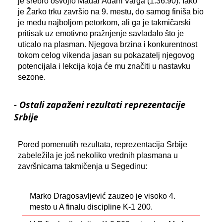
je srebro osvojio Mađar Adam Varga (1:36.90). Iako
je Žarko trku završio na 9. mestu, do samog finiša bio
je među najboljom petorkom, ali ga je takmičarski
pritisak uz emotivno pražnjenje savladalo što je
uticalo na plasman. Njegova brzina i konkurentnost
tokom celog vikenda jasan su pokazatelj njegovog
potencijala i lekcija koja će mu značiti u nastavku
sezone.
- Ostali zapaženi rezultati reprezentacije
Srbije
Pored pomenutih rezultata, reprezentacija Srbije
zabeležila je još nekoliko vrednih plasmana u
završnicama takmičenja u Segedinu:
Marko Dragosavljević zauzeo je visoko 4.
mesto u A finalu discipline K-1 200.