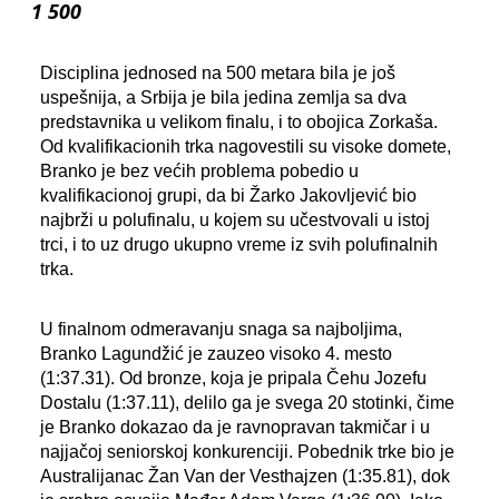
1 500
Disciplina jednosed na 500 metara bila je još
uspešnija, a Srbija je bila jedina zemlja sa dva
predstavnika u velikom finalu, i to obojica Zorkaša.
Od kvalifikacionih trka nagovestili su visoke domete,
Branko je bez većih problema pobedio u
kvalifikacionoj grupi, da bi Žarko Jakovljević bio
najbrži u polufinalu, u kojem su učestvovali u istoj
trci, i to uz drugo ukupno vreme iz svih polufinalnih
trka.
U finalnom odmeravanju snaga sa najboljima,
Branko Lagundžić je zauzeo visoko 4. mesto
(1:37.31). Od bronze, koja je pripala Čehu Jozefu
Dostalu (1:37.11), delilo ga je svega 20 stotinki, čime
je Branko dokazao da je ravnopravan takmičar i u
najjačoj seniorskoj konkurenciji. Pobednik trke bio je
Australijanac Žan Van der Vesthajzen (1:35.81), dok