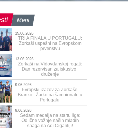
sti
Meni
15.06.2026
TRI A FINALA U PORTUGALU:
Zorkaši uspešni na Evropskom
prvenstvu
13.06.2026
Zorkaši na Vidovdanskoj regati:
Dan rezervisan za iskustvo i
druženje
9.06.2026
Evropski izazov za Zorkaše:
Branko i Žarko na šampionatu u
Portugalu!
9.06.2026
Sedam medalja na startu liga:
Odlične vožnje naših mlađih
snaga na Adi Ciganliji!