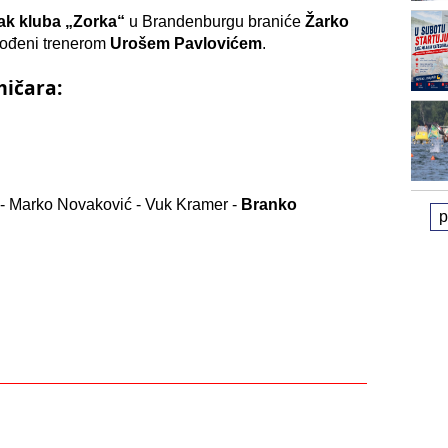
ak kluba „Zorka“
u Brandenburgu braniće
Žarko
vođeni trenerom
Urošem Pavlovićem
.
mičara:
ć
- Marko Novaković - Vuk Kramer -
Branko
p