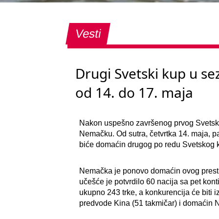
Vesti
Drugi Svetski kup u s
od 14. do 17. maja
Nakon uspešno završenog prvog Svetskog
Nemačku. Od sutra, četvrtka 14. maja, p
biće domaćin drugog po redu Svetskog k
Nemačka je ponovo domaćin ovog prestiž
učešće je potvrdilo 60 nacija sa pet ko
ukupno 243 trke, a konkurencija će biti i
predvode Kina (51 takmičar) i domaćin 