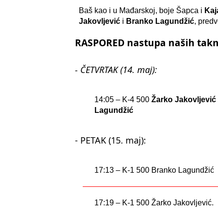
Baš kao i u Mađarskoj, boje Šapca i
Kaj
Jakovljević
i
Branko Lagundžić
, pred
RASPORED
nastupa naših tak
- ČETVRTAK (14. maj):
14:05 – K-4 500
Žarko Jakovljevi
Lagundžić
- PETAK (15. maj):
17:13 – K-1 500 Branko Lagundžić
17:19 – K-1 500 Žarko Jakovljević.