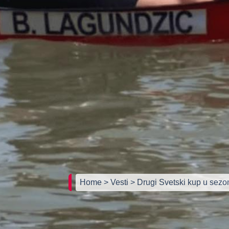
Home
> Vesti
> Drugi Svetski kup u sezo