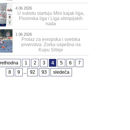
4.06.2026
U subotu startuju Mini kajak liga,
Pionirska liga i Liga olimpijskih
nada
1.06.2026
Prolaz za evropska i svetska
prvenstva: Zorka uspešna na
Kupu Srbije
rethodna
1
2
3
4
5
6
7
8
9
...
92
93
sledeća