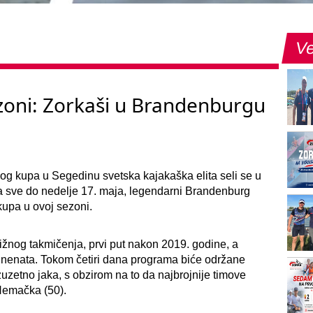
Ve
ezoni: Zorkaši u Brandenburgu
 kupa u Segedinu svetska kajakaška elita seli se u
a sve do nedelje 17. maja, legendarni Brandenburg
upa u ovoj sezoni.
nog takmičenja, prvi put nakon 2019. godine, a
ntinenata. Tokom četiri dana programa biće održane
zuzetno jaka, s obzirom na to da najbrojnije timove
Nemačka (50).