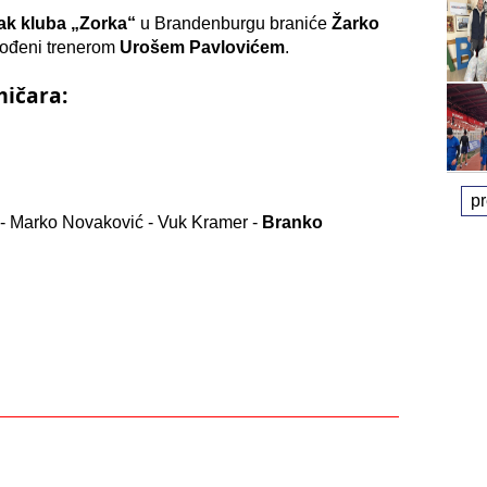
ak kluba „Zorka“
u Brandenburgu braniće
Žarko
vođeni trenerom
Urošem Pavlovićem
.
mičara:
p
ć
- Marko Novaković - Vuk Kramer -
Branko