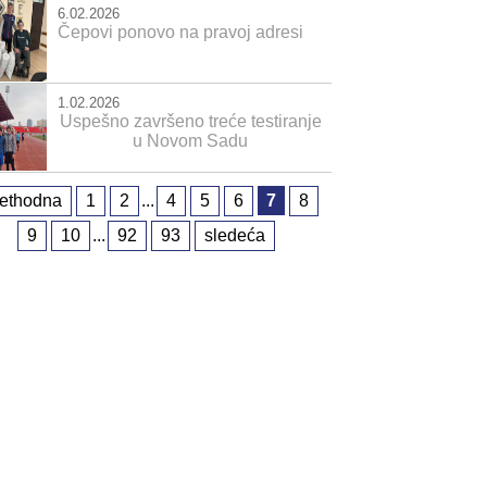
6.02.2026
Čepovi ponovo na pravoj adresi
1.02.2026
Uspešno završeno treće testiranje
u Novom Sadu
rethodna
1
2
...
4
5
6
7
8
9
10
...
92
93
sledeća