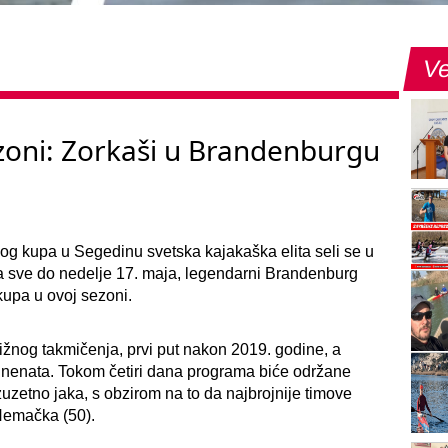
Ve
ezoni: Zorkaši u Brandenburgu
 kupa u Segedinu svetska kajakaška elita seli se u
a sve do nedelje 17. maja, legendarni Brandenburg
upa u ovoj sezoni.
nog takmičenja, prvi put nakon 2019. godine, a
ntinenata. Tokom četiri dana programa biće održane
zuzetno jaka, s obzirom na to da najbrojnije timove
Nemačka (50).