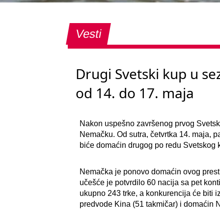
Vesti
Drugi Svetski kup u s
od 14. do 17. maja
Nakon uspešno završenog prvog Svetskog
Nemačku. Od sutra, četvrtka 14. maja, p
biće domaćin drugog po redu Svetskog k
Nemačka je ponovo domaćin ovog prestiž
učešće je potvrdilo 60 nacija sa pet ko
ukupno 243 trke, a konkurencija će biti i
predvode Kina (51 takmičar) i domaćin 