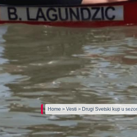
Home
> Vesti
> Drugi Svetski kup u sezo