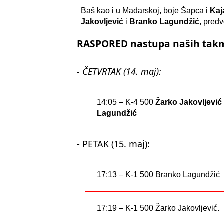
Baš kao i u Mađarskoj, boje Šapca i
Kaj
Jakovljević
i
Branko Lagundžić
, pred
RASPORED
nastupa naših tak
- ČETVRTAK (14. maj):
14:05 – K-4 500
Žarko Jakovljevi
Lagundžić
- PETAK (15. maj):
17:13 – K-1 500 Branko Lagundžić
17:19 – K-1 500 Žarko Jakovljević.