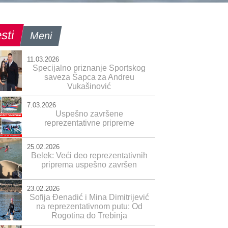
sti
Meni
11.03.2026
Specijalno priznanje Sportskog
saveza Šapca za Andreu
Vukašinović
7.03.2026
Uspešno završene
reprezentativne pripreme
25.02.2026
Belek: Veći deo reprezentativnih
priprema uspešno završen
23.02.2026
Sofija Đenadić i Mina Dimitrijević
na reprezentativnom putu: Od
Rogotina do Trebinja