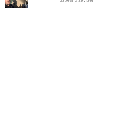
uspešno završen
23.02.2026
Sofija Đenadić i Mina Dimitrijević na
reprezentativnom putu: Od Rogotina do
Trebinja
6.02.2026
Čepovi ponovo na pravoj adresi
1.02.2026
Uspešno završeno treće testiranje u Novom
Sadu
prethodna
1
2
...
4
5
6
7
8
9
10
...
92
93
sledeća