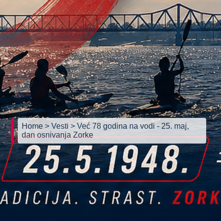
Home
> Vesti
> Već 78 godina na vodi - 25. maj,
dan osnivanja Zorke