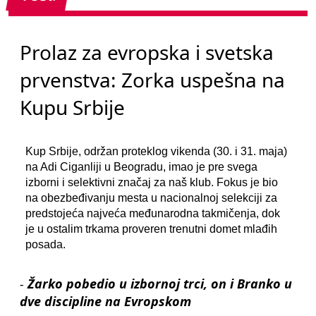
Prolaz za evropska i svetska
prvenstva: Zorka uspešna na
Kupu Srbije
Kup Srbije, održan proteklog vikenda (30. i 31. maja)
na Adi Ciganliji u Beogradu, imao je pre svega
izborni i selektivni značaj za naš klub. Fokus je bio
na obezbeđivanju mesta u nacionalnoj selekciji za
predstojeća najveća međunarodna takmičenja, dok
je u ostalim trkama proveren trenutni domet mlađih
posada.
-
Žarko pobedio u izbornoj trci, on i Branko u
dve discipline na Evropskom