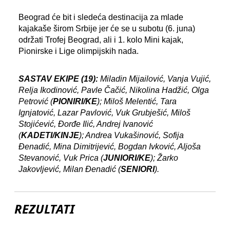
Beograd će bit i sledeća destinacija za mlade
kajakaše širom Srbije jer će se u subotu (6. juna)
održati Trofej Beograd, ali i 1. kolo Mini kajak,
Pionirske i Lige olimpijskih nada.
SASTAV EKIPE (19):
Miladin Mijailović, Vanja Vujić,
Relja Ikodinović, Pavle Čačić, Nikolina Hadžić, Olga
Petrović (
PIONIRI/KE
); Miloš Melentić, Tara
Ignjatović, Lazar Pavlović, Vuk Grubješić, Miloš
Stojićević, Đorđe Ilić, Andrej Ivanović
(
KADETI/KINJE
); Andrea Vukašinović, Sofija
Đenadić, Mina Dimitrijević, Bogdan Ivković, Aljoša
Stevanović, Vuk Prica (
JUNIORI/KE
); Žarko
Jakovljević, Milan Đenadić (
SENIORI
).
REZULTATI