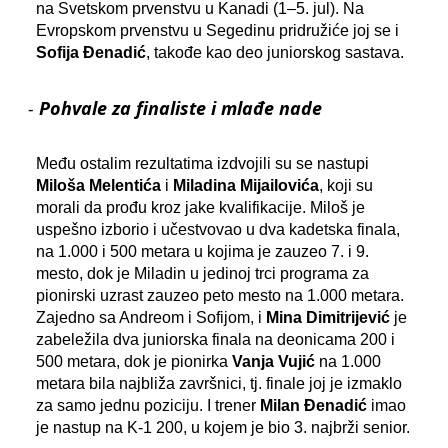
na Svetskom prvenstvu u Kanadi (1–5. jul). Na
Evropskom prvenstvu u Segedinu pridružiće joj se i
Sofija Đenadić
, takođe kao deo juniorskog sastava.
-
Pohvale za finaliste i mlađe nade
Među ostalim rezultatima izdvojili su se nastupi
Miloša Melentića
i
Miladina Mijailovića
, koji su
morali da prođu kroz jake kvalifikacije. Miloš je
uspešno izborio i učestvovao u dva kadetska finala,
na 1.000 i 500 metara u kojima je zauzeo 7. i 9.
mesto, dok je Miladin u jedinoj trci programa za
pionirski uzrast zauzeo peto mesto na 1.000 metara.
Zajedno sa Andreom i Sofijom, i
Mina Dimitrijević
je
zabeležila dva juniorska finala na deonicama 200 i
500 metara, dok je pionirka
Vanja Vujić
na 1.000
metara bila najbliža završnici, tj. finale joj je izmaklo
za samo jednu poziciju. I trener
Milan Đenadić
imao
je nastup na K-1 200, u kojem je bio 3. najbrži senior.