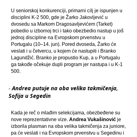
U seniorskoj konkurenciji, primarni cilj je ispunjen u
disciplini K-2 500, gde je Žarko Jakovljević u
dvosedu sa Markom Dragosavljevićem (Tarket)
pobedio u izbornoj trci i tako obezbedio nastup u još
jednoj discipline na Evropskom prvenstvu u
Portugalu (10–14. jun). Pored dvoseda, Žarko će
veslati i u četvercu, u kojem će nastupiti i Branko
Lagundžić. Branko je propustio Kup, a u Portugalu
ga takođe očekuje dupli program jer nastupa i u K-1
500.
-
Andrea putuje na oba velika takmičenja,
Sofija u Segedin
Kada je reč o mlađim selekcijama, obezbeđene su
nove reprezentativne vize.
Andrea Vukašinović
je
izborila plasman na oba velika takmičenja za juniore,
pa će veslati i na Evropskom prvenstvu u Segedinu i