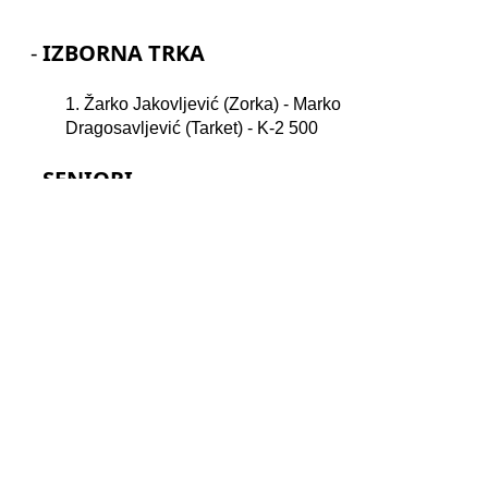
-
IZBORNA TRKA
1. Žarko Jakovljević (Zorka) - Marko
Dragosavljević (Tarket) - K-2 500
-
SENIORI
3. Milan Đenadić K-1 200
- JUNIORI/KE
2. Andrea Vukašinović K-1 200
3. Sofija Đenadić K-1 500
4. Andrea Vukašinović K-1 500
4. Sofija Đenadić K-1 200