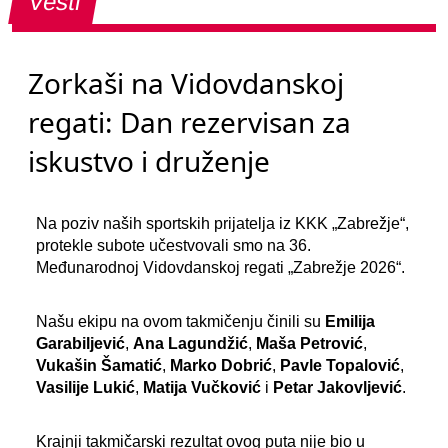
Vesti
Zorkaši na Vidovdanskoj
regati: Dan rezervisan za
iskustvo i druženje
Na poziv naših sportskih prijatelja iz KKK „Zabrežje“,
protekle subote učestvovali smo na 36.
Međunarodnoj Vidovdanskoj regati „Zabrežje 2026“.
Našu ekipu na ovom takmičenju činili su
Emilija
Garabiljević
,
Ana Lagundžić
,
Maša Petrović
,
Vukašin Šamatić
,
Marko Dobrić
,
Pavle Topalović
,
Vasilije Lukić
,
Matija Vučković
i
Petar Jakovljević
.
Krajnji takmičarski rezultat ovog puta nije bio u