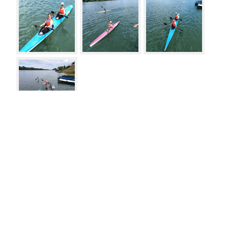
Vesti
Meni
15.06.2026
TRI A FINALA U PORTUGALU: Zorkaši
uspešni na Evropskom prvenstvu
9.06.2026
Evropski izazov za Zorkaše: Branko i Žarko
na šampionatu u Portugalu!