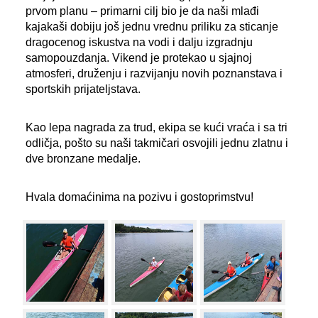
prvom planu – primarni cilj bio je da naši mlađi
kajakaši dobiju još jednu vrednu priliku za sticanje
dragocenog iskustva na vodi i dalju izgradnju
samopouzdanja. Vikend je protekao u sjajnoj
atmosferi, druženju i razvijanju novih poznanstava i
sportskih prijateljstava.
Kao lepa nagrada za trud, ekipa se kući vraća i sa tri
odličja, pošto su naši takmičari osvojili jednu zlatnu i
dve bronzane medalje.
Hvala domaćinima na pozivu i gostoprimstvu!