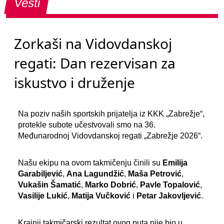
Vesti
Zorkaši na Vidovdanskoj
regati: Dan rezervisan za
iskustvo i druženje
Na poziv naših sportskih prijatelja iz KKK „Zabrežje“,
protekle subote učestvovali smo na 36.
Međunarodnoj Vidovdanskoj regati „Zabrežje 2026“.
Našu ekipu na ovom takmičenju činili su
Emilija
Garabiljević
,
Ana Lagundžić
,
Maša Petrović
,
Vukašin Šamatić
,
Marko Dobrić
,
Pavle Topalović
,
Vasilije Lukić
,
Matija Vučković
i
Petar Jakovljević
.
Krajnji takmičarski rezultat ovog puta nije bio u