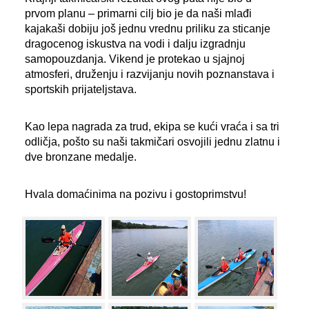
prvom planu – primarni cilj bio je da naši mlađi
kajakaši dobiju još jednu vrednu priliku za sticanje
dragocenog iskustva na vodi i dalju izgradnju
samopouzdanja. Vikend je protekao u sjajnoj
atmosferi, druženju i razvijanju novih poznanstava i
sportskih prijateljstava.
Kao lepa nagrada za trud, ekipa se kući vraća i sa tri
odličja, pošto su naši takmičari osvojili jednu zlatnu i
dve bronzane medalje.
Hvala domaćinima na pozivu i gostoprimstvu!