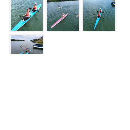
Vesti
Meni
30.01.2026
Novi test za juniorske i kadetske kandidate
za reprezentaciju
23.01.2026
Reprezentativni put u Belek: Zorkaši na
seniorskim pripremama u Turskoj