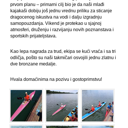
prvom planu – primarni cilj bio je da naši mlađi
kajakaši dobiju još jednu vrednu priliku za sticanje
dragocenog iskustva na vodi i dalju izgradnju
samopouzdanja. Vikend je protekao u sjajnoj
atmosferi, druženju i razvijanju novih poznanstava i
sportskih prijateljstava.
Kao lepa nagrada za trud, ekipa se kući vraća i sa tri
odličja, pošto su naši takmičari osvojili jednu zlatnu i
dve bronzane medalje.
Hvala domaćinima na pozivu i gostoprimstvu!