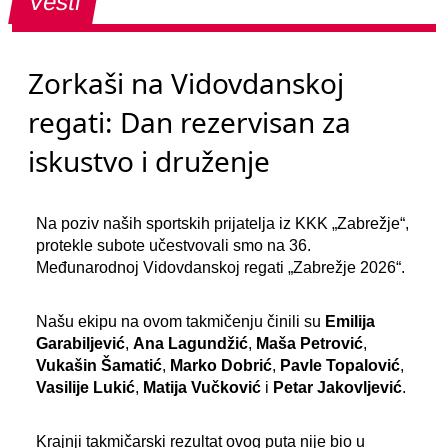
Vesti
Zorkaši na Vidovdanskoj
regati: Dan rezervisan za
iskustvo i druženje
Na poziv naših sportskih prijatelja iz KKK „Zabrežje“,
protekle subote učestvovali smo na 36.
Međunarodnoj Vidovdanskoj regati „Zabrežje 2026“.
Našu ekipu na ovom takmičenju činili su
Emilija
Garabiljević
,
Ana Lagundžić
,
Maša Petrović
,
Vukašin Šamatić
,
Marko Dobrić
,
Pavle Topalović
,
Vasilije Lukić
,
Matija Vučković
i
Petar Jakovljević
.
Krajnji takmičarski rezultat ovog puta nije bio u