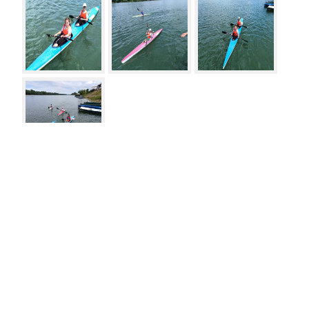
Vesti
Meni
27.06.2018
Raspored kvalifikacionih trka na EP za
juniore i mlađe seniore
26.06.2018
Dunja Sarić debituje na velikoj sceni