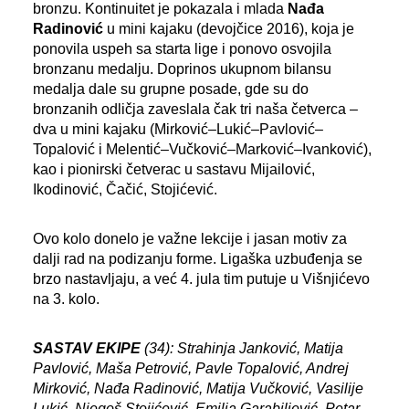
bronzu. Kontinuitet je pokazala i mlada
Nađa
Radinović
u mini kajaku (devojčice 2016), koja je
ponovila uspeh sa starta lige i ponovo osvojila
bronzanu medalju. Doprinos ukupnom bilansu
medalja dale su grupne posade, gde su do
bronzanih odličja zaveslala čak tri naša četverca –
dva u mini kajaku (Mirković–Lukić–Pavlović–
Topalović i Melentić–Vučković–Marković–Ivanković),
kao i pionirski četverac u sastavu Mijailović,
Ikodinović, Čačić, Stojićević.
Ovo kolo donelo je važne lekcije i jasan motiv za
dalji rad na podizanju forme. Ligaška uzbuđenja se
brzo nastavljaju, a već 4. jula tim putuje u Višnjićevo
na 3. kolo.
SASTAV EKIPE
(34): Strahinja Janković, Matija
Pavlović, Maša Petrović, Pavle Topalović, Andrej
Mirković, Nađa Radinović, Matija Vučković, Vasilije
Lukić, Njegoš Stojićević, Emilja Garabiljević, Petar