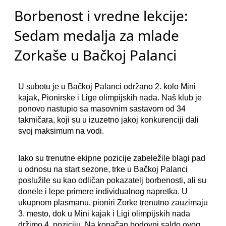
Borbenost i vredne lekcije:
Sedam medalja za mlade
Zorkaše u Bačkoj Palanci
U subotu je u Bačkoj Palanci održano 2. kolo Mini
kajak, Pionirske i Lige olimpijskih nada. Naš klub je
ponovo nastupio sa masovnim sastavom od 34
takmičara, koji su u izuzetno jakoj konkurenciji dali
svoj maksimum na vodi.
Iako su trenutne ekipne pozicije zabeležile blagi pad
u odnosu na start sezone, trke u Bačkoj Palanci
poslužile su kao odličan pokazatelj borbenosti, ali su
donele i lepe primere individualnog napretka. U
ukupnom plasmanu, pioniri Zorke trenutno zauzimaju
3. mesto, dok u Mini kajak i Ligi olimpijskih nada
držimo 4. poziciju. Na konačan bodovni saldo ovog