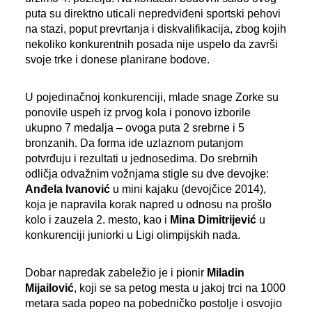
puta su direktno uticali nepredviđeni sportski pehovi
na stazi, poput prevrtanja i diskvalifikacija, zbog kojih
nekoliko konkurentnih posada nije uspelo da završi
svoje trke i donese planirane bodove.
U pojedinačnoj konkurenciji, mlade snage Zorke su
ponovile uspeh iz prvog kola i ponovo izborile
ukupno 7 medalja – ovoga puta 2 srebrne i 5
bronzanih. Da forma ide uzlaznom putanjom
potvrđuju i rezultati u jednosedima. Do srebrnih
odličja odvažnim vožnjama stigle su dve devojke:
Anđela Ivanović
u mini kajaku (devojčice 2014),
koja je napravila korak napred u odnosu na prošlo
kolo i zauzela 2. mesto, kao i
Mina Dimitrijević
u
konkurenciji juniorki u Ligi olimpijskih nada.
Dobar napredak zabeležio je i pionir
Miladin
Mijailović
, koji se sa petog mesta u jakoj trci na 1000
metara sada popeo na pobedničko postolje i osvojio