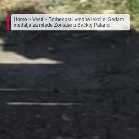
Home
> Vesti
> Borbenost i vredne lekcije: Sedam
medalja za mlade Zorkaše u Bačkoj Palanci