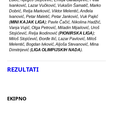
Ivanković, Lazar Vučković, Vukašin Šamatič, Marko
Dobrić, Relja Marković, Viktor Melentić, Anđela
Ivanović, Petar Maletić, Petar Janković, Vuk Pajkć
(
MINI KAJAK LIGA
); Pavle Čačić, Nikolina Hadžić,
Vanja Vujić, Olga Petrović, Miladin Mijailović, Uroš
Stojićević, Relja Ikodinović (
PIONIRSKA LIGA
);
Miloš Stojićević, Đorđe Ilić, Lazar Pavlović, Miloš
Melentić, Bogdan Ivković, Aljoša Stevanović, Mina
Dimitrijević (
LIGA OLIMPIJSKIH NADA
).
REZULTATI
EKIPNO