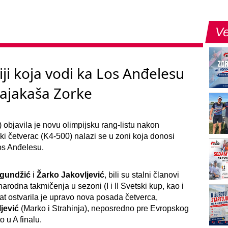
Ve
iji koja vodi ka Los Anđelesu
kajakaša Zorke
objavila je novu olimpijsku rang-listu nakon
i četverac (K4-500) nalazi se u zoni koja donosi
os Anđelesu.
agundžić
i
Žarko Jakovljević
, bili su stalni članovi
odna takmičenja u sezoni (I i II Svetski kup, kao i
at ostvarila je upravo nova posada četverca,
jević
(Marko i Strahinja), neposredno pre Evropskog
 u A finalu.