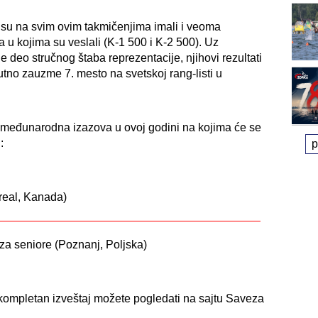
 su na svim ovim takmičenjima imali i veoma
 u kojima su veslali (K-1 500 i K-2 500). Uz
 je deo stručnog štaba reprezentacije, njihovi rezultati
utno zauzme 7. mesto na svetskoj rang-listi u
a međunarodna izazova u ovoj godini na kojima će se
:
p
treal, Kanada)
za seniore (Poznanj, Poljska)
 i kompletan izveštaj možete pogledati na sajtu Saveza