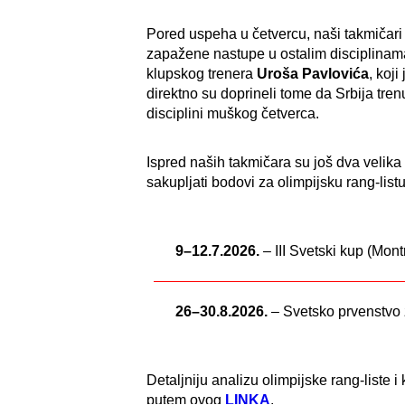
Pored uspeha u četvercu, naši takmičari
zapažene nastupe u ostalim disciplinama
klupskog trenera
Uroša Pavlovića
, koji
direktno su doprineli tome da Srbija tren
disciplini muškog četverca.
Ispred naših takmičara su još dva velik
sakupljati bodovi za olimpijsku rang-listu
9–12.7.2026.
– III Svetski kup (Mon
26–30.8.2026.
– Svetsko prvenstvo 
Detaljniju analizu olimpijske rang-liste
putem ovog
LINKA
.