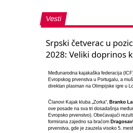
Vesti
Srpski četverac u pozic
2028: Veliki doprinos 
Međunarodna kajakaška federacija (ICF) 
Evropskog prvenstva u Portugalu, a mušk
direktan plasman na Olimpijske igre u L
Članovi Kajak kluba „Zorka“,
Branko L
ove posade na sva tri dosadašnja međunar
Evropsko prvenstvo). Obećavajući rezult
formirana zajedno sa braćom
Dragosavl
prvenstva, gde je zauzela visoko 5. mesto