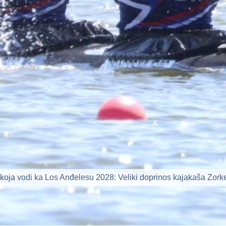
i koja vodi ka Los Anđelesu 2028: Veliki doprinos kajakaša Zork