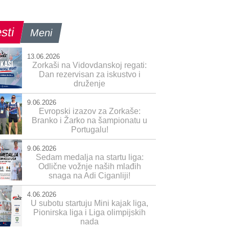
sti
Meni
13.06.2026
Zorkaši na Vidovdanskoj regati:
Dan rezervisan za iskustvo i
druženje
9.06.2026
Evropski izazov za Zorkaše:
Branko i Žarko na šampionatu u
Portugalu!
9.06.2026
Sedam medalja na startu liga:
Odlične vožnje naših mlađih
snaga na Adi Ciganliji!
4.06.2026
U subotu startuju Mini kajak liga,
Pionirska liga i Liga olimpijskih
nada