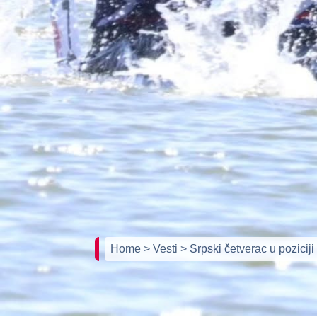
Home
> Vesti
> Srpski četverac u pozicij