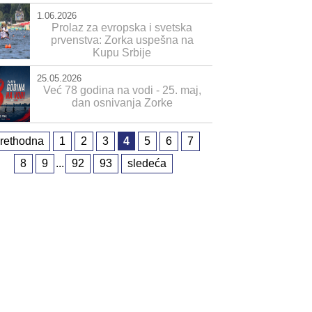
1.06.2026
Prolaz za evropska i svetska
prvenstva: Zorka uspešna na
Kupu Srbije
25.05.2026
Već 78 godina na vodi - 25. maj,
dan osnivanja Zorke
rethodna
1
2
3
4
5
6
7
8
9
...
92
93
sledeća