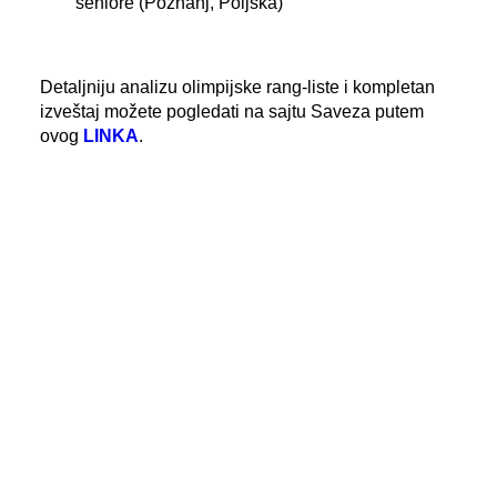
seniore (Poznanj, Poljska)
Detaljniju analizu olimpijske rang-liste i kompletan
izveštaj možete pogledati na sajtu Saveza putem
ovog
LINKA
.
FOTO
: Kajakaški savez Srbije