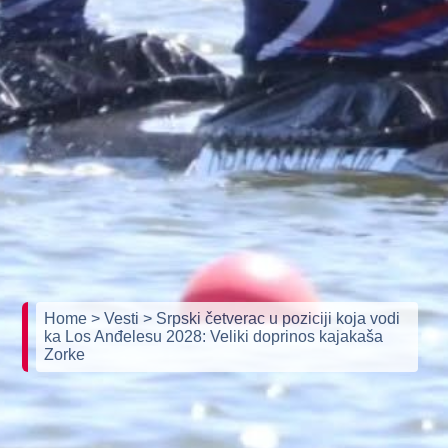
Home
> Vesti
> Srpski četverac u poziciji koja vodi
ka Los Anđelesu 2028: Veliki doprinos kajakaša
Zorke