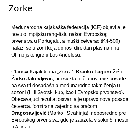
Zorke
Međunarodna kajakaška federacija (ICF) objavila je
novu olimpijsku rang-listu nakon Evropskog
prvenstva u Portugalu, a muški četverac (K4-500)
nalazi se u zoni koja donosi direktan plasman na
Olimpijske igre u Los Anđelesu.
Članovi Kajak kluba „Zorka“,
Branko Lagundžić
i
Žarko Jakovljević
, bili su stalni članovi ove posade
na sva tri dosadašnja međunarodna takmičenja u
sezoni (I i II Svetski kup, kao i Evropsko prvenstvo).
Obećavajući rezultat ostvarila je upravo nova posada
četverca, formirana zajedno sa braćom
Dragosavljević
(Marko i Strahinja), neposredno pre
Evropskog prvenstva, gde je zauzela visoko 5. mesto
u A finalu.