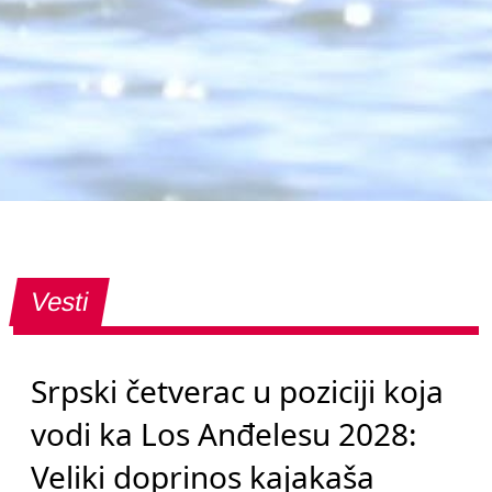
Vesti
Srpski četverac u poziciji koja
vodi ka Los Anđelesu 2028:
Veliki doprinos kajakaša