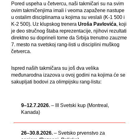
Pored uspeha u četvercu, naši takmičari su na svim
ovim takmičenjima imali i veoma zapažene nastupe
u ostalim disciplinama u kojima su veslali (K-1 500 i
K-2 500). Uz klupskog trenera
Uroša Pavlovića
, koji
je deo stručnog štaba reprezentacije, njihovi rezultati
direktno su doprineli tome da Srbija trenutno zauzme
7. mesto na svetskoj rang-listi u disciplini muškog
četverca.
Ispred naših takmičara su još dva velika
međunarodna izazova u ovoj godini na kojima će se
sakupljati bodovi za olimpijsku rang-listu:
9–12.7.2026.
– III Svetski kup (Montreal,
Kanada)
26–30.8.2026.
– Svetsko prvenstvo za