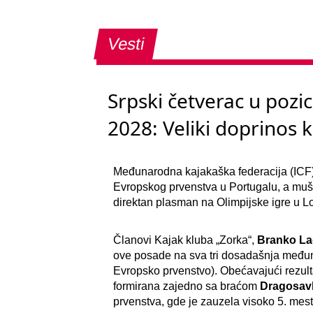
Vesti
Srpski četverac u pozic
2028: Veliki doprinos 
Međunarodna kajakaška federacija (ICF) 
Evropskog prvenstva u Portugalu, a mušk
direktan plasman na Olimpijske igre u L
Članovi Kajak kluba „Zorka“,
Branko L
ove posade na sva tri dosadašnja međunar
Evropsko prvenstvo). Obećavajući rezult
formirana zajedno sa braćom
Dragosavl
prvenstva, gde je zauzela visoko 5. mesto