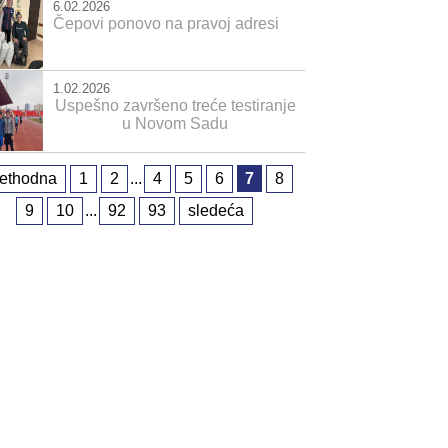
6.02.2026
Čepovi ponovo na pravoj adresi
1.02.2026
Uspešno završeno treće testiranje
u Novom Sadu
rethodna
1
2
...
4
5
6
7
8
9
10
...
92
93
sledeća