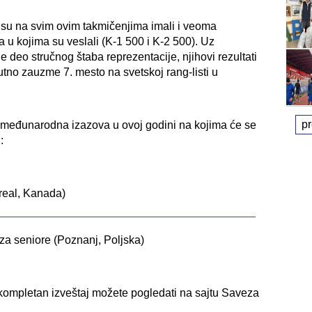
 su na svim ovim takmičenjima imali i veoma
 u kojima su veslali (K-1 500 i K-2 500). Uz
 je deo stručnog štaba reprezentacije, njihovi rezultati
utno zauzme 7. mesto na svetskoj rang-listi u
p
a međunarodna izazova u ovoj godini na kojima će se
:
treal, Kanada)
za seniore (Poznanj, Poljska)
 i kompletan izveštaj možete pogledati na sajtu Saveza