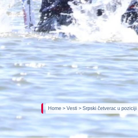
Home
> Vesti
> Srpski četverac u pozicij