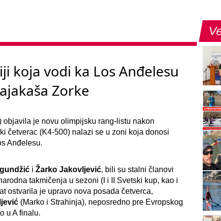
Ve
iji koja vodi ka Los Anđelesu
kajakaša Zorke
objavila je novu olimpijsku rang-listu nakon
i četverac (K4-500) nalazi se u zoni koja donosi
os Anđelesu.
agundžić
i
Žarko Jakovljević
, bili su stalni članovi
odna takmičenja u sezoni (I i II Svetski kup, kao i
at ostvarila je upravo nova posada četverca,
jević
(Marko i Strahinja), neposredno pre Evropskog
 u A finalu.