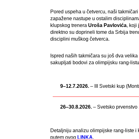
Pored uspeha u četvercu, naši takmičari
zapažene nastupe u ostalim disciplinama
klupskog trenera
Uroša Pavlovića
, koji
direktno su doprineli tome da Srbija tren
disciplini muškog četverca.
Ispred naših takmičara su još dva velik
sakupljati bodovi za olimpijsku rang-listu
9–12.7.2026.
– III Svetski kup (Mon
26–30.8.2026.
– Svetsko prvenstvo 
Detaljniju analizu olimpijske rang-liste
putem ovog
LINKA
.