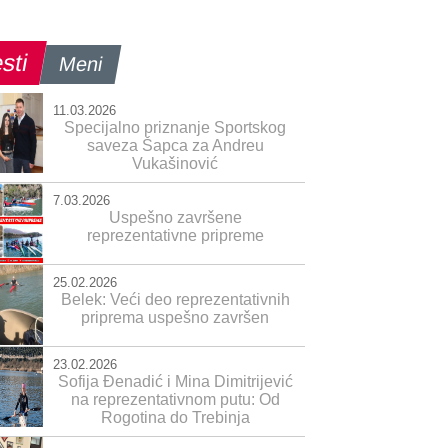
sti
Meni
11.03.2026
Specijalno priznanje Sportskog
saveza Šapca za Andreu
Vukašinović
7.03.2026
Uspešno završene
reprezentativne pripreme
25.02.2026
Belek: Veći deo reprezentativnih
priprema uspešno završen
23.02.2026
Sofija Đenadić i Mina Dimitrijević
na reprezentativnom putu: Od
Rogotina do Trebinja