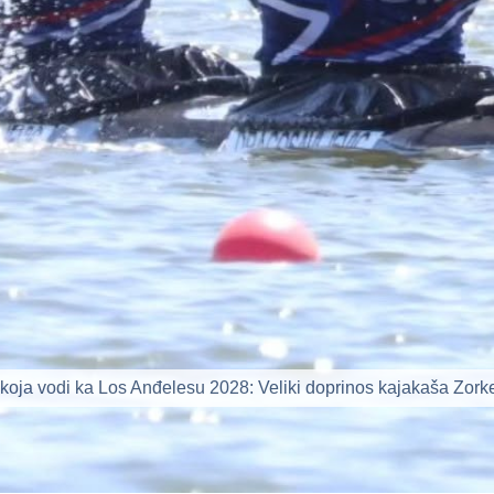
i koja vodi ka Los Anđelesu 2028: Veliki doprinos kajakaša Zork