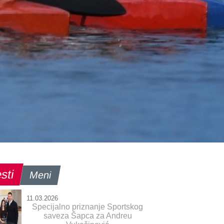
sti
Meni
11.03.2026
Specijalno priznanje Sportskog
saveza Šapca za Andreu