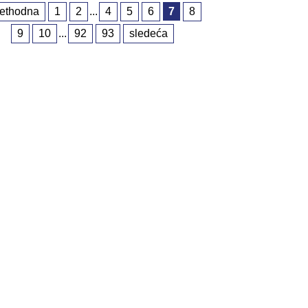
rethodna
1
2
...
4
5
6
7
8
9
10
...
92
93
sledeća