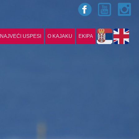
NAJVEĆI USPESI
O KAJAKU
EKIPA