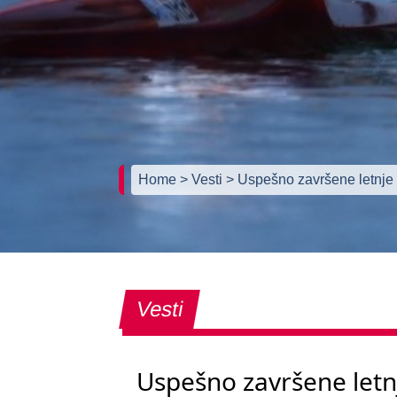
Home
> Vesti
> Uspešno završene letnje 
Vesti
Uspešno završene letn