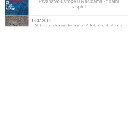
Prvenstvo Evrope u Račicama - finalni
rasplet
13.07.2019
Srbija na krovu Evrope. Zdelar najbolji na
1000 m
13.07.2019
Prvenstvo Evrope u Račicama, satnica
finalnih trka na 1000 m
12.07.2019
Prvenstvo Evrope u Račicama, četverac
mlađih seniora na 500 m u finalu
12.07.2019
Prvenstvo Evrope u Račicama, Miletić i
Perak u finalu u dvosedu na 1000 m
prethodna
1
2
...
70
71
72
73
74
75
76
...
92
93
sledeća