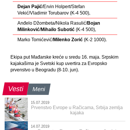
Dejan Pajić
/Ervin Holpert/Stefan
Vekić/Vladimir Torubarov (K-4 500),
Anđelo Džombeta/Nikola Rasulić/
Bojan
Milinković
/
Mihailo Subotić
(K-4 500),
Marko Tomićević/
Milenko Zorić
(K-2 1000).
Ekipa put Mađarske kreće u sredu 16. maja. Srpskim
kajakašima je Svetski kup uvertira za Evropsko
prvenstvo u Beogradu (8-10. jun).
Vesti
Meni
15.07.2019
Prvenstvo Evrope u Račicama, Srbija zemlja
kajaka
14.07.2019