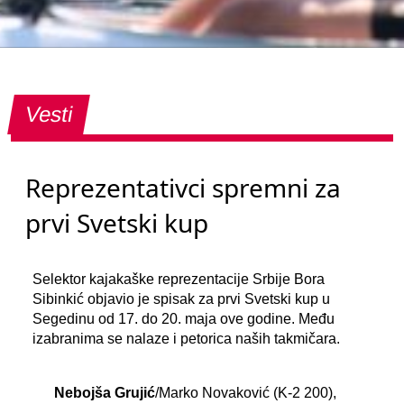
Vesti
Reprezentativci spremni za
prvi Svetski kup
Selektor kajakaške reprezentacije Srbije Bora
Sibinkić objavio je spisak za prvi Svetski kup u
Segedinu od 17. do 20. maja ove godine. Među
izabranima se nalaze i petorica naših takmičara.
Nebojša Grujić
/Marko Novaković (K-2 200),