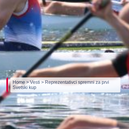
Home
> Vesti
> Reprezentativci spremni za prvi
Svetski kup