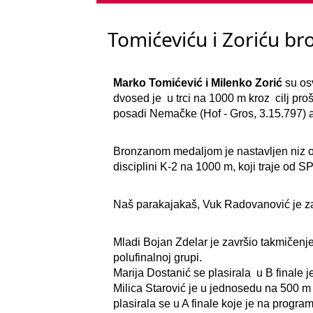
Tomićeviću i Zoriću b
Marko Tomićević i Milenko Zorić
su osv
dvosed je u trci na 1000 m kroz cilj proš
posadi Nemačke (Hof - Gros, 3.15.797) 
Bronzanom medaljom je nastavljen niz o
disciplini K-2 na 1000 m, koji traje od 
Naš parakajakaš, Vuk Radovanović je zau
Mladi Bojan Zdelar je završio takmičenj
polufinalnoj grupi.
Marija Dostanić se plasirala u B finale
Milica Starović je u jednosedu na 500 m 
plasirala se u A finale koje je na progra