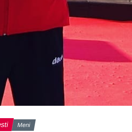
sti
Meni