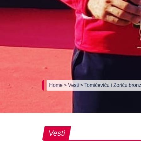
Home
> Vesti
> Tomićeviću i Zoriću bro
Vesti