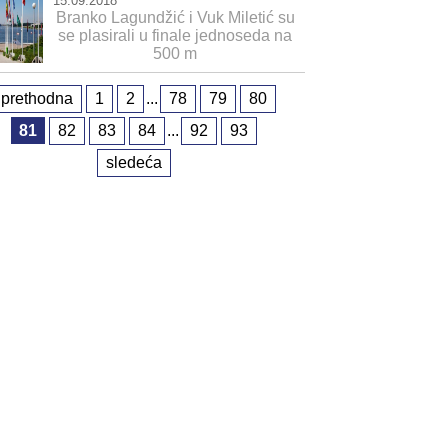
15.09.2018
Branko Lagundžić i Vuk Miletić su
se plasirali u finale jednoseda na
500 m
prethodna
1
2
...
78
79
80
81
82
83
84
...
92
93
sledeća