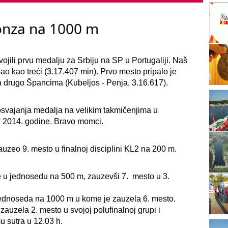
ronza na 1000 m
ojili prvu medalju za Srbiju na SP u Portugaliji. Naš
ao kao treći (3.17.407 min). Prvo mesto pripalo je
a drugo Špancima (Kubeljos - Penja, 3.16.617).
svajanja medalja na velikim takmičenjima u
SP 2014. godine. Bravo momci.
zeo 9. mesto u finalnoj disciplini KL2 na 200 m.
e u jednosedu na 500 m, zauzevši 7. mesto u 3.
 jednoseda na 1000 m u kome je zauzela 6. mesto.
zauzela 2. mesto u svojoj polufinalnoj grupi i
mu sutra u 12.03 h.