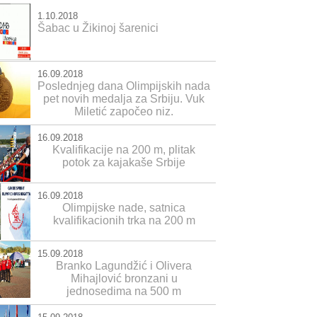
1.10.2018
Šabac u Žikinoj šarenici
16.09.2018
Poslednjeg dana Olimpijskih nada
pet novih medalja za Srbiju. Vuk
Miletić započeo niz.
16.09.2018
Kvalifikacije na 200 m, plitak
potok za kajakaše Srbije
16.09.2018
Olimpijske nade, satnica
kvalifikacionih trka na 200 m
15.09.2018
Branko Lagundžić i Olivera
Mihajlović bronzani u
jednosedima na 500 m