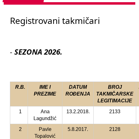
Registrovani takmičari
-
SEZONA 2026.
R.B.
IME I
DATUM
BROJ
PREZIME
ROĐENJA
TAKMIČARSKE
LEGITIMACIJE
1
Ana
13.2.2018.
2133
Lagundžić
2
Pavle
5.8.2017.
2128
Topalović