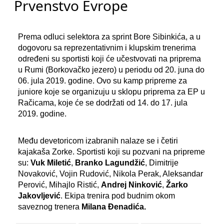
Prvenstvo Evrope
Prema odluci selektora za sprint Bore Sibinkića, a u
dogovoru sa reprezentativnim i klupskim trenerima
određeni su sportisti koji će učestvovati na priprema
u Rumi (Borkovačko jezero) u periodu od 20. juna do
06. jula 2019. godine. Ovo su kamp pripreme za
juniore koje se organizuju u sklopu priprema za EP u
Račicama, koje će se dodržati od 14. do 17. jula
2019. godine.
Među devetoricom izabranih nalaze se i četiri
kajakaša Zorke. Sportisti koji su pozvani na pripreme
su:
Vuk Miletić
,
Branko Lagundžić
, Dimitrije
Novaković, Vojin Rudović, Nikola Perak, Aleksandar
Perović, Mihajlo Ristić,
Andrej Ninković
,
Žarko
Jakovljević
. Ekipa trenira pod budnim okom
saveznog trenera
Milana Đenadića.