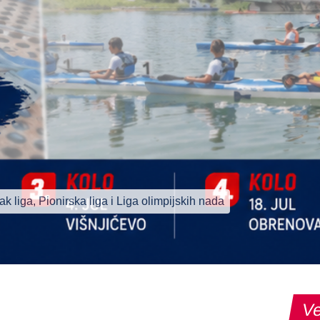
ak liga, Pionirska liga i Liga olimpijskih nada
Ve