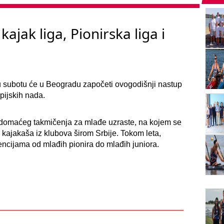
kajak liga, Pionirska liga i
u subotu će u Beogradu započeti ovogodišnji nastup
impijskih nada.
 domaćeg takmičenja za mlađe uzraste, na kojem se
 kajakaša iz klubova širom Srbije. Tokom leta,
ncijama od mlađih pionira do mlađih juniora.