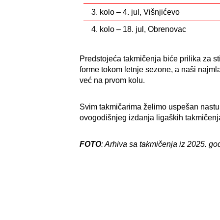
3. kolo – 4. jul, Višnjićevo
4. kolo – 18. jul, Obrenovac
Predstojeća takmičenja biće prilika za s
forme tokom letnje sezone, a naši najmla
već na prvom kolu.
Svim takmičarima želimo uspešan nastu
ovogodišnjeg izdanja ligaških takmičenj
FOTO
: Arhiva sa takmičenja iz 2025. go