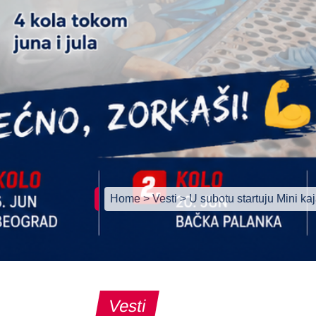
Home
> Vesti
> U subotu startuju Mini kaj
Vesti