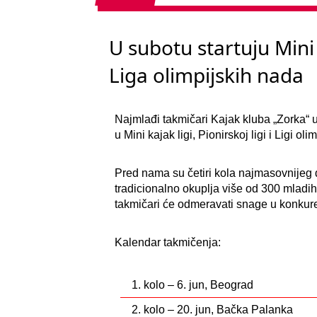
U subotu startuju Mini 
Liga olimpijskih nada
Najmlađi takmičari Kajak kluba „Zorka“ 
u Mini kajak ligi, Pionirskoj ligi i Ligi ol
Pred nama su četiri kola najmasovnijeg
tradicionalno okuplja više od 300 mladih
takmičari će odmeravati snage u konkure
Kalendar takmičenja:
1. kolo – 6. jun, Beograd
2. kolo – 20. jun, Bačka Palanka