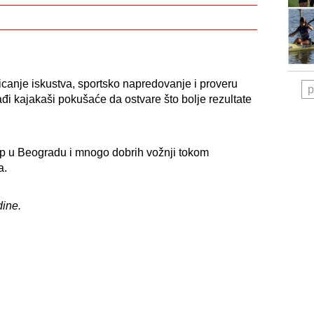
ticanje iskustva, sportsko napredovanje i proveru
p
đi kajakaši pokušaće da ostvare što bolje rezultate
p u Beogradu i mnogo dobrih vožnji tokom
a.
dine.