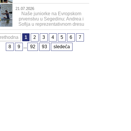
21.07.2026
Naše juniorke na Evropskom
prvenstvu u Segedinu: Andrea i
Sofija u reprezentativnom dresu
rethodna
1
2
3
4
5
6
7
8
9
...
92
93
sledeća