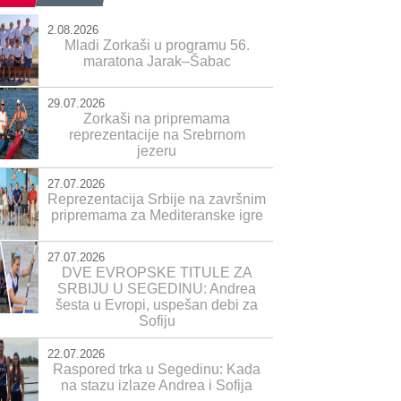
2.08.2026
Mladi Zorkaši u programu 56.
maratona Jarak–Šabac
29.07.2026
Zorkaši na pripremama
reprezentacije na Srebrnom
jezeru
27.07.2026
Reprezentacija Srbije na završnim
pripremama za Mediteranske igre
27.07.2026
DVE EVROPSKE TITULE ZA
SRBIJU U SEGEDINU: Andrea
šesta u Evropi, uspešan debi za
Sofiju
22.07.2026
Raspored trka u Segedinu: Kada
na stazu izlaze Andrea i Sofija