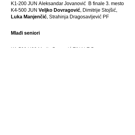
K1-200 JUN Aleksandar Jovanović B finale 3. mesto
K4-500 JUN
Veljko Dovragović
, Dimitrije Stojšić,
Luka Manjenčić
, Strahinja Dragosavljević PF
Mlađi seniori
K1-500 U23 Marija Dostanić FINALE 5. mesto
K1-1000 U23 Olivera Mihajlović FINALE 6. mesto
K4-500 U23 Stefan Vrdoljak, Nikola Kovačević, Vojin
Rudović, Luka Stojkov FINALE 7. mesto
K1-500 U23
Branko Lagundžić
FINALE 8. mesto
K2-1000 U23
Branko Lagundžić, Mihailo Subotić
B finale 2. mesto
K2-500 U23 Anastazija Bajuk, Željana Petrović PF
C1-200 U23 Tijana Arsić PF
C1-500 U23 Tijana Arsić PF
C1-1000 U23 Dušan Milošević PF
C1-200 U23 Dušan Milošević KV