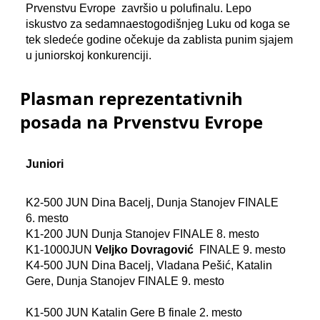
Prvenstvu Evrope završio u polufinalu. Lepo
iskustvo za sedamnaestogodišnjeg Luku od koga se
tek sledeće godine očekuje da zablista punim sjajem
u juniorskoj konkurenciji.
Plasman reprezentativnih
posada na Prvenstvu Evrope
Juniori
K2-500 JUN Dina Bacelj, Dunja Stanojev FINALE
6. mesto
K1-200 JUN Dunja Stanojev FINALE 8. mesto
K1-1000JUN
Veljko Dovragović
FINALE 9. mesto
K4-500 JUN Dina Bacelj, Vladana Pešić, Katalin
Gere, Dunja Stanojev FINALE 9. mesto
K1-500 JUN Katalin Gere B finale 2. mesto