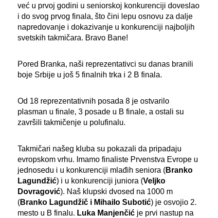
već u prvoj godini u seniorskoj konkurenciji doveslao
i do svog prvog finala, što čini lepu osnovu za dalje
napredovanje i dokazivanje u konkurenciji najboljih
svetskih takmičara. Bravo Bane!
Pored Branka, naši reprezentativci su danas branili
boje Srbije u još 5 finalnih trka i 2 B finala.
Od 18 reprezentativnih posada 8 je ostvarilo
plasman u finale, 3 posade u B finale, a ostali su
završili takmičenje u polufinalu.
Takmičari našeg kluba su pokazali da pripadaju
evropskom vrhu. Imamo finaliste Prvenstva Evrope u
jednosedu i u konkurenciji mlađih seniora (
Branko
Lagundžić
) i u konkurenciji juniora (
Veljko
Dovragović
). Naš klupski dvosed na 1000 m
(
Branko Lagundžič i Mihailo Subotić
) je osvojio 2.
mesto u B finalu.
Luka Manjenčić
je prvi nastup na