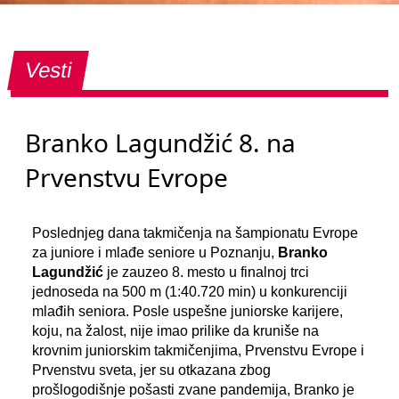
Vesti
Branko Lagundžić 8. na
Prvenstvu Evrope
Poslednjeg dana takmičenja na šampionatu Evrope
za juniore i mlađe seniore u Poznanju,
Branko
Lagundžić
je zauzeo 8. mesto u finalnoj trci
jednoseda na 500 m (1:40.720 min) u konkurenciji
mlađih seniora. Posle uspešne juniorske karijere,
koju, na žalost, nije imao prilike da kruniše na
krovnim juniorskim takmičenjima, Prvenstvu Evrope i
Prvenstvu sveta, jer su otkazana zbog
prošlogodišnje pošasti zvane pandemija, Branko je