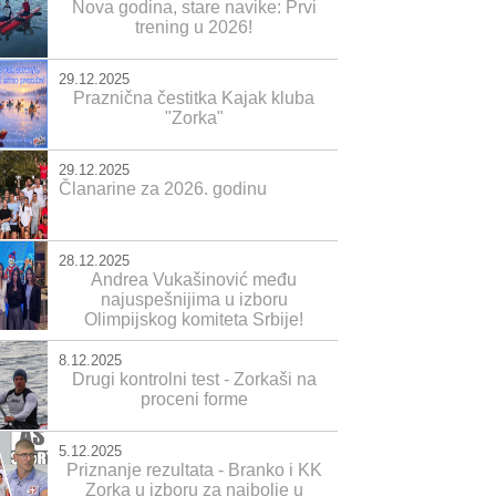
Nova godina, stare navike: Prvi
trening u 2026!
29.12.2025
Praznična čestitka Kajak kluba
"Zorka"
29.12.2025
Članarine za 2026. godinu
28.12.2025
Andrea Vukašinović među
najuspešnijima u izboru
Olimpijskog komiteta Srbije!
8.12.2025
Drugi kontrolni test - Zorkaši na
proceni forme
5.12.2025
Priznanje rezultata - Branko i KK
Zorka u izboru za najbolje u