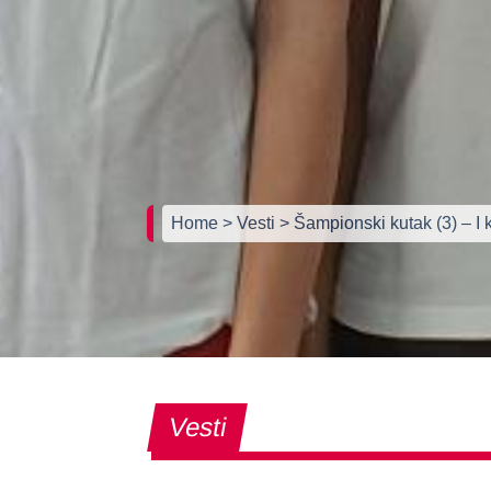
Home
> Vesti
> Šampionski kutak (3) – I 
Vesti