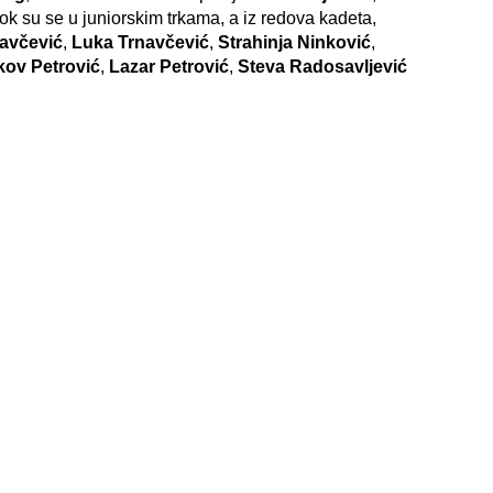
dok su se u juniorskim trkama, a iz redova kadeta,
ravčević
,
Luka Trnavčević
,
Strahinja Ninković
,
kov Petrović
,
Lazar Petrović
,
Steva Radosavljević
vić (2005), Katarina Kecman (2005), Strahinja
Luka Trnavčević (2005), Milica Knežević (2006), Đurađ
6), Lazar Petrović (2006), Steva Radosavljević
 Petkovski (2007), Sofija Đenadić (2008) i Mateja
ledati
OVDE
.