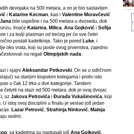
adih devojaka na 500 metara, a on je bio sastavljen
vić
i
Katarine Kecman
, kao i
Valentine Moravčević
i
Jana
bile uspešne i na 500 metara u dvosedu, dok
bronzu. Imaće
Katarina
,
Milica
,
Ana Gojković
i
Sofija
e i za bolji plasman od trećeg jer će sve četiri
vanično postati kadetkinje. Tako je pored
Luke
, i
lje oko vrata, koji su posle ovog prvenstva, zajedno
 učestvovali na regati
Olimpijskih nada
.
zi i sjajni
Aleksandar Petkovski
. On se u odličnom
jući sa starijim klupskim kolegama i protiv isto
stupao u čak 12 trka u dve kategorije. Tandem
je četvrti na stazi od 500 metara, dok je ovaj dvojac
ci, uz
Jakova Petrovića
i
Đurađa Vukašinovića
, koji
 U istoj ovoj disciplini u finalu je veslao još jedan
acije.
Lazar Petrović
,
Strahinja Ninković
,
Mateja
raju sedmi.
kog
, sa kadetima su nastupali još
Ana Gojković
,