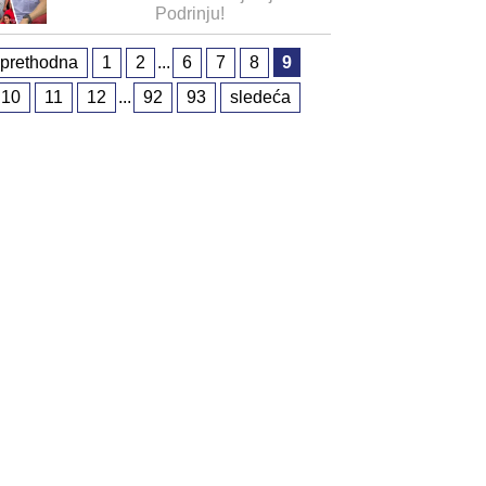
Podrinju!
prethodna
1
2
...
6
7
8
9
10
11
12
...
92
93
sledeća