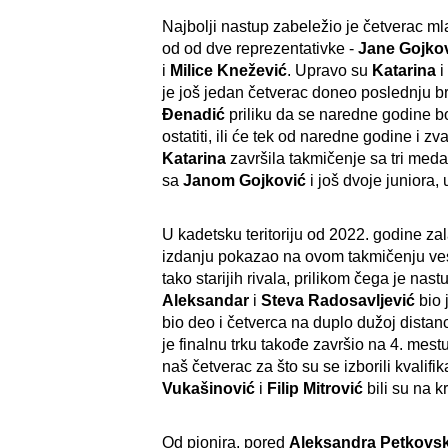
Najbolji nastup zabeležio je četverac ml
od od dve reprezentativke -
Jane Gojko
i
Milice Knežević
. Upravo su
Katarina
je još jedan četverac doneo poslednju 
Đenadić
priliku da se naredne godine bor
ostatiti, ili će tek od naredne godine i z
Katarina
završila takmičenje sa tri meda
sa
Janom Gojković
i još dvoje juniora,
U kadetsku teritoriju od 2022. godine zala
izdanju pokazao na ovom takmičenju vesla
tako starijih rivala, prilikom čega je na
Aleksandar
i
Steva Radosavljević
bio 
bio deo i četverca na duplo dužoj distan
je finalnu trku takođe završio na 4. mestu.
naš četverac za što su se izborili kvalifik
Vukašinović
i
Filip Mitrović
bili su na k
Od pionira, pored
Aleksandra
Petkovs