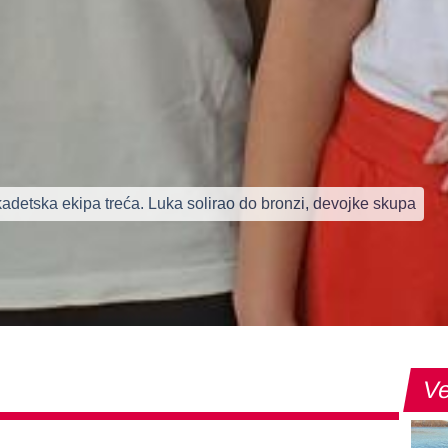
kadetska ekipa treća. Luka solirao do bronzi, devojke skupa
Ve