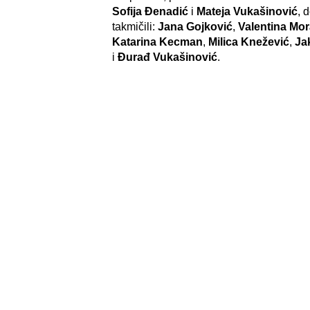
Sofija Đenadić
i
Mateja Vukašinović
, 
takmičili:
Jana Gojković
,
Valentina Mo
Katarina Kecman
,
Milica Knežević
,
Ja
i
Đurađ Vukašinović
.
Sastav kadeta:
Jana Gojković (2005), Valentina Moravče
Ninković (2005), Filip Mitrović (2005), 
Vukašinović (2006), Jakov Petrović (200
(2006), Ana Gojković (2007), Aleksandar
Vukašinović (2008).
Sve rezultate sa takmičenja možete pog