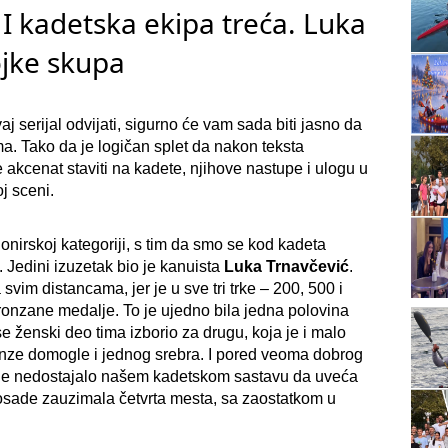
 I kadetska ekipa treća. Luka
ojke skupa
aj serijal odvijati, sigurno će vam sada biti jasno da
. Tako da je logičan splet da nakon teksta
 akcenat staviti na kadete, njihove nastupe i ulogu u
j sceni.
ionirskoj kategoriji, s tim da smo se kod kadeta
 Jedini izuzetak bio je kanuista
Luka Trnavčević
.
vim distancama, jer je u sve tri trke – 200, 500 i
ronzane medalje. To je ujedno bila jedna polovina
 ženski deo tima izborio za drugu, koja je i malo
onze domogle i jednog srebra. I pored veoma dobrog
 je nedostajalo našem kadetskom sastavu da uveća
 posade zauzimala četvrta mesta, sa zaostatkom u