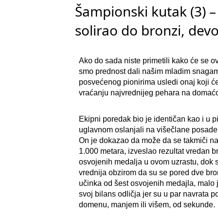
Šampionski kutak (3) –
solirao do bronzi, dev
Ako do sada niste primetili kako će se ov
smo prednost dali našim mladim snagama
posvećenog pionirima usledi onaj koji će
vraćanju najvrednijeg pehara na domaćo
Ekipni poredak bio je identičan kao i u p
uglavnom oslanjali na višečlane posade.
On je dokazao da može da se takmiči na s
1.000 metara, izveslao rezultat vredan b
osvojenih medalja u ovom uzrastu, dok se
vrednija obzirom da su se pored dve br
učinka od šest osvojenih medajla, malo
svoj bilans odličja jer su u par navrata
domenu, manjem ili višem, od sekunde.