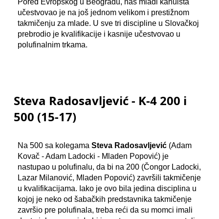
Pored Evropskog u Beogradu, naš mladi kanuista
učestvovao je na još jednom velikom i prestižnom
takmičenju za mlade.
U sve tri discipline u Slovačkoj
prebrodio je kvalifikacije i kasnije učestvovao u
polufinalnim trkama.
Steva Radosavljević - K-4 200 i
500 (15-17)
Na 500 sa kolegama
Steva Radosavljević
(Adam
Kovač - Adam Ladocki - Mladen Popović) je
nastupao u polufinalu, da bi na 200 (Čongor Ladocki,
Lazar Milanović, Mladen Popović) završili takmičenje
u kvalifikacijama. Iako je ovo bila jedina disciplina u
kojoj je neko od šabačkih predstavnika takmičenje
završio pre polufinala, treba reći da su momci imali