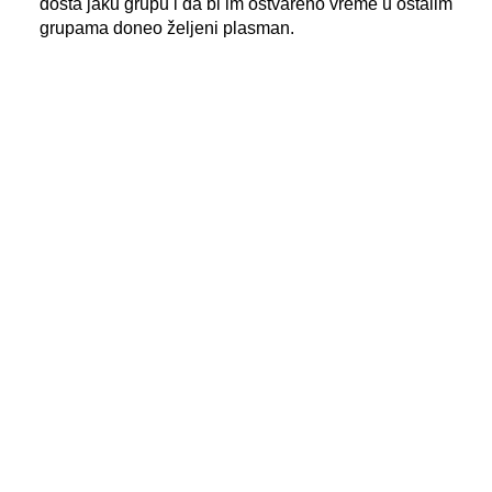
dosta jaku grupu i da bi im ostvareno vreme u ostalim
grupama doneo željeni plasman.
Katarina Kecman - K-1 200 (16) i
K-2 200 (15-16)
Naša sprinterka,
Katarina Kecman
, i u jednosedu i u
dvosedu bila je u polufinalima trka. Osmo mesto
pripalo joj je u oba navrata. U dvosedu je veslala
zajedno sa Anjom Kajtez
Reprezentacija Srbije osvojila je pet medalja, po dve
zlatne i srebrne, uz jednu bronzu. Zlata su došla iz K-