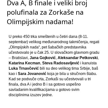
Dva A, B finale i veliki broj
polufinala za Zorkaše na
Olimpijskim nadama!
U preko 450 trka smeštenih u četiri dana (8-11.
septembar) velikog međunarodnog takmičenja, regati
„Olimpijskih nada“, pet šabačkih predstavnika
učestvovalo je u čak 25. U slovačkom glavnom gradu
– Bratislavi,
Jana Gojković
,
Aleksandar Petkovski
,
Katarina Kecman
,
Steva Radosavljević
i kanuista
Luka Trnavčević
bili su deo velikog tima Srbije, baš
kao i
Sara Jovanović
koja je bila u stručnom štabu.
Kad se podvuče crta, Zorkaši su učestvovali u tri
finala, dva A i jedno B i sa gotovo uspešno
savladanim kvalifikacijama u gotovo svim
disciplinima izuzev jedne.