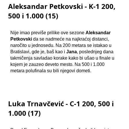
Aleksandar Petkovski - K-1 200,
500 i 1.000 (15)
Nije imao previše prilike ove sezone
Aleksandar
Petkovski
da se nadmeće na najkraćoj distanci,
naročito u jednosedu. Na 200 metara se istakao u
Bratislavi, gde je, baš kao i
Jana
, poslednjeg dana
takmičenja savladao korake kako bi ušao u finale u
kojem je zauzeo deveto mesto. Na 500 i 1.000
metara polufinala su bili njegovi dometi.
Luka Trnavčević - C-1 200, 500 i
1.000 (17)