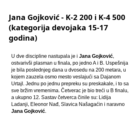
Jana Gojković - K-2 200 i K-4 500
(kategorija devojaka 15-17
godina)
U dve discipline nastupala je i
Jana Gojković
,
ostvarivši plasman u finala, po jedno A i B. Uspešnija
je bila poslednjeg dana u dvosedu na 200 metara, u
kojem zauzela osmo mesto veslajući sa Dajanom
Urtajl. Jednu po jednu prepreku su preskakale, i to sa
sve bržim vremenima. Četverac je bio treći u B finalu,
a ukupno 12. Sastav četverca činile su: Lidija
Ladanji, Eleonor Nađ, Slavica Našagaćin i naravno
Jana Gojković
.